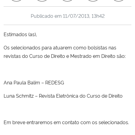
Ministério da Cidadania
Publicado em
11/07/2013, 13h42
Ministério da Saúde
Estimados (as),
Ministério de Minas e Energia
Os selecionados para atuarem como bolsistas nas
Ministério da Ciência, Tecnologia, Inovações e Comunicações
revistas do Curso de Direito e Mestrado em Direito são:
Ministério do Meio Ambiente
Ana Paula Balim – REDESG
Ministério do Turismo
Luna Schmitz – Revista Eletrônica do Curso de Direito
Ministério do Desenvolvimento Regional
Controladoria-Geral da União
Em breve entraremos em contato com os selecionados.
Ministério da Mulher, da Família e dos Direitos Humanos