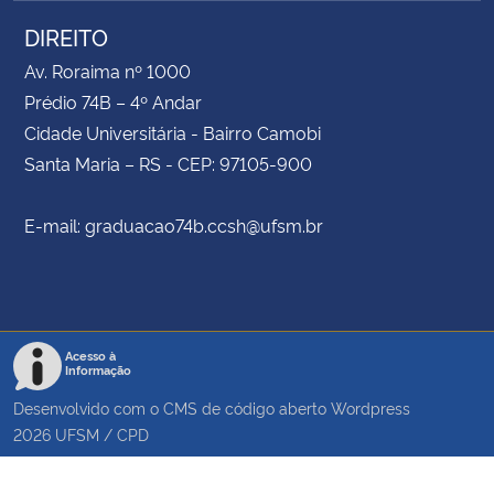
DIREITO
Av. Roraima nº 1000
Prédio 74B – 4º Andar
Cidade Universitária - Bairro Camobi
Santa Maria – RS - CEP: 97105-900
E-mail: graduacao74b.ccsh@ufsm.br
Acesso à
Informação
Desenvolvido com o CMS de código aberto
Wordpress
2026
UFSM
/
CPD