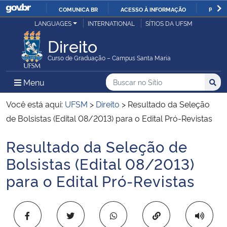
COMUNICA BR
ACESSO À INFORMAÇÃO
PARTI
Casa Civil
LANGUAGES
INTERNATIONAL
SÍTIOS DA UFSM
IR
PARA
Direito
Ministério da Justiça e Segurança Pública
O
Curso de Graduação – Campus Santa Maria
CONTEÚDO
Ministério da Defesa
Buscar no no Sítio
Busca
Busca:
Menu Principal do Sítio
Menu
Busc
Ministério das Relações Exteriores
Você está aqui:
UFSM
>
Direito
>
Resultado da Seleção
de Bolsistas (Edital 08/2013) para o Edital Pró-Revistas
Ministério da Economia
Resultado da Seleção de
Início do conteúdo
Ministério da Infraestrutura
Bolsistas (Edital 08/2013)
para o Edital Pró-Revistas
Ministério da Agricultura, Pecuária e Abastecimento
Ministério da Educação
Copiar para área 