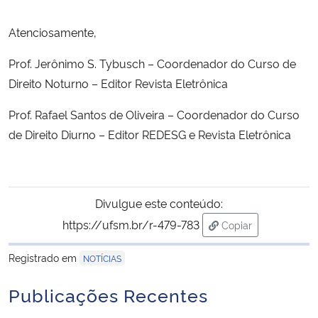
Atenciosamente,
Secretaria-Geral
Prof. Jerônimo S. Tybusch – Coordenador do Curso de
Secretaria de Governo
Direito Noturno – Editor Revista Eletrônica
Gabinete de Segurança Institucional
Prof. Rafael Santos de Oliveira – Coordenador do Curso
de Direito Diurno – Editor REDESG e Revista Eletrônica
Advocacia-Geral da União
Banco Central do Brasil
Divulgue este conteúdo:
Planalto
https://ufsm.br/r-479-783
Copiar
para área de trans
Registrado em
NOTÍCIAS
Publicações Recentes