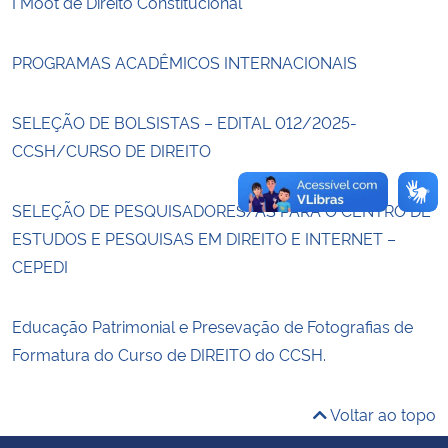
I Moot de Direito Constitucional
Secretaria-Geral
PROGRAMAS ACADÊMICOS INTERNACIONAIS
Secretaria de Governo
SELEÇÃO DE BOLSISTAS – EDITAL 012/2025-
CCSH/CURSO DE DIREITO
Gabinete de Segurança Institucional
Advocacia-Geral da União
SELEÇÃO DE PESQUISADORES/AS PARA O CENTRO DE
ESTUDOS E PESQUISAS EM DIREITO E INTERNET –
Banco Central do Brasil
CEPEDI
Planalto
Educação Patrimonial e Presevação de Fotografias de
Formatura do Curso de DIREITO do CCSH.
Voltar ao topo