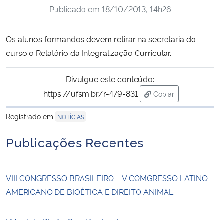
Publicado em
18/10/2013, 14h26
Ministério da Cidadania
Ministério da Saúde
Os alunos formandos devem retirar na secretaria do
curso o Relatório da Integralização Curricular.
Ministério de Minas e Energia
Divulgue este conteúdo:
Ministério da Ciência, Tecnologia, Inovações e Comunicações
https://ufsm.br/r-479-831
Copiar
para área de trans
Ministério do Meio Ambiente
Registrado em
NOTÍCIAS
Publicações Recentes
Ministério do Turismo
Ministério do Desenvolvimento Regional
VIII CONGRESSO BRASILEIRO – V COMGRESSO LATINO-
AMERICANO DE BIOÉTICA E DIREITO ANIMAL
Controladoria-Geral da União
Ministério da Mulher, da Família e dos Direitos Humanos