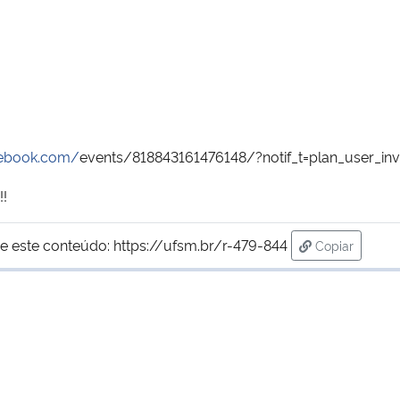
cebook.com/
events/818843161476148/
?notif_t=plan_user_in
!!
e este conteúdo:
https://ufsm.br/r-479-844
Copiar
para área de