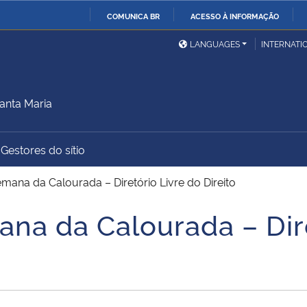
COMUNICA BR
ACESSO À INFORMAÇÃO
Ministério da Defesa
Ministério das Relações
Mini
IR
LANGUAGES
INTERNATI
Exteriores
PARA
O
Ministério da Cidadania
Ministério da Saúde
Mini
CONTEÚDO
anta Maria
Gestores do sítio
Ministério do
Controladoria-Geral da
Mini
Desenvolvimento Regional
União
Famí
ana da Calourada – Diretório Livre do Direito
Hum
a da Calourada – Dire
Advocacia-Geral da União
Banco Central do Brasil
Plan