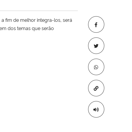
 a fim de melhor integra-los, será
rdem dos temas que serão
Copiar para áre