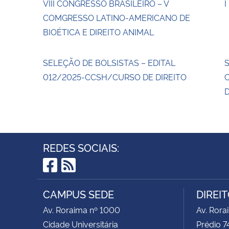
VIII CONGRESSO BRASILEIRO – V
I
COMGRESSO LATINO-AMERICANO DE
BIOÉTICA E DIREITO ANIMAL
SELEÇÃO DE BOLSISTAS – EDITAL
012/2025-CCSH/CURSO DE DIREITO
D
REDES SOCIAIS:
Facebook
RSS
CAMPUS SEDE
DIREI
Av. Roraima nº 1000
Av. Rora
Cidade Universitária
Prédio 7