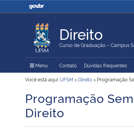
Casa Civil
Ministério da Justiça e
Segurança Pública
Direito
Ministério da Agricultura,
Ministério da Educação
Curso de Graduação – Campus S
Pecuária e Abastecimento
Menu Principal do Sítio
Menu
Contato
Dúvidas frequentes
Ministério do Meio Ambiente
Ministério do Turismo
Você está aqui:
UFSM
>
Direito
>
Programação Sem
Programação Seman
Início do conteúdo
Secretaria de Governo
Gabinete de Segurança
Direito
Institucional