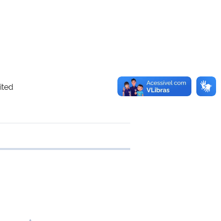
vited
 transferência