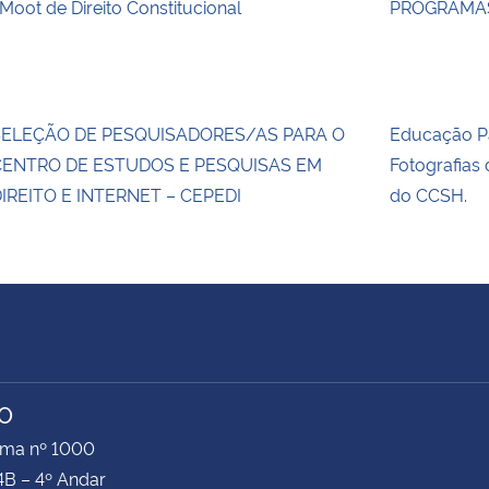
 Moot de Direito Constitucional
PROGRAMAS
SELEÇÃO DE PESQUISADORES/AS PARA O
Educação Pa
CENTRO DE ESTUDOS E PESQUISAS EM
Fotografias
IREITO E INTERNET – CEPEDI
do CCSH.
TO
ima nº 1000
4B – 4º Andar