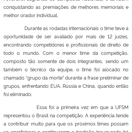
conquistando as premiações de melhores memoriais e
Secretaria-Geral
melhor orador individual.
Durante as rodadas internacionais o time teve a
Secretaria de Governo
oportunidade de ser avaliado por mais de 12 juízes,
encontrando competidores e profissionais de direito de
Gabinete de Segurança Institucional
todo o mundo. Com o menor time da competição,
composto tão somente de dois integrantes, sendo um
Advocacia-Geral da União
também o técnico da equipe, o time foi alocado no
Banco Central do Brasil
chamado “grupo da morte” durante a frase preliminar de
grupos, enfrentando EUA, Rússia e China, quando então
Planalto
foi eliminado.
Essa foi a primeira vez em que a UFSM
representou o Brasil na competição. A experiência tende
a contribuir muito para que os próximos times possam
se aperfeiçoar e continuarem a tradição inaugurada há