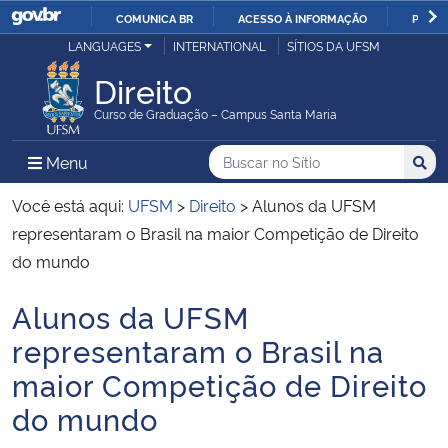
COMUNICA BR
ACESSO À INFORMAÇÃO
PARTI
Casa Civil
LANGUAGES
INTERNATIONAL
SÍTIOS DA UFSM
IR
PARA
Direito
Ministério da Justiça e Segurança Pública
O
Curso de Graduação – Campus Santa Maria
CONTEÚDO
Ministério da Defesa
Buscar no no Sítio
Busca
Busca:
Menu Principal do Sítio
Menu
Busc
Ministério das Relações Exteriores
Você está aqui:
UFSM
>
Direito
>
Alunos da UFSM
representaram o Brasil na maior Competição de Direito
Ministério da Economia
do mundo
Alunos da UFSM
Ministério da Infraestrutura
Início do conteúdo
representaram o Brasil na
Ministério da Agricultura, Pecuária e Abastecimento
maior Competição de Direito
do mundo
Ministério da Educação