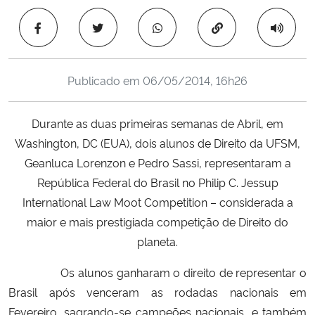
Ministério da Cidadania
Copiar para área 
Ministério da Saúde
Publicado em
06/05/2014, 16h26
Ministério de Minas e Energia
Durante as duas primeiras semanas de Abril, em
Ministério da Ciência, Tecnologia, Inovações e Comunicações
Washington, DC (EUA), dois alunos de Direito da UFSM,
Geanluca Lorenzon e Pedro Sassi, representaram a
Ministério do Meio Ambiente
República Federal do Brasil no Philip C. Jessup
Ministério do Turismo
International Law Moot Competition – considerada a
maior e mais prestigiada competição de Direito do
Ministério do Desenvolvimento Regional
planeta.
Os alunos ganharam o direito de representar o
Controladoria-Geral da União
Brasil após venceram as rodadas nacionais em
Fevereiro, sagrando-se campeões nacionais, e também
Ministério da Mulher, da Família e dos Direitos Humanos