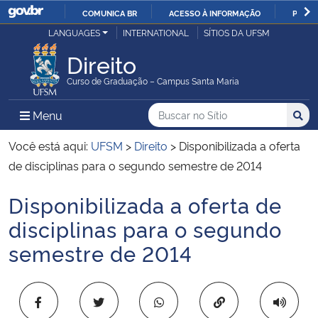
COMUNICA BR
ACESSO À INFORMAÇÃO
PARTI
Casa Civil
LANGUAGES
INTERNATIONAL
SÍTIOS DA UFSM
IR
PARA
Direito
Ministério da Justiça e Segurança Pública
O
Curso de Graduação – Campus Santa Maria
CONTEÚDO
Ministério da Defesa
Buscar no no Sítio
Busca
Busca:
Menu Principal do Sítio
Menu
Busc
Ministério das Relações Exteriores
Você está aqui:
UFSM
>
Direito
>
Disponibilizada a oferta
de disciplinas para o segundo semestre de 2014
Ministério da Economia
Disponibilizada a oferta de
Início do conteúdo
Ministério da Infraestrutura
disciplinas para o segundo
semestre de 2014
Ministério da Agricultura, Pecuária e Abastecimento
Ministério da Educação
Copiar para área 