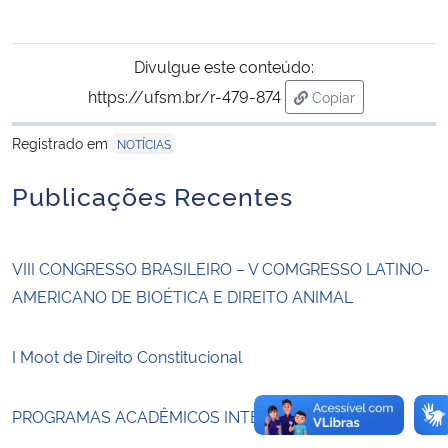
Secretaria-Geral
Divulgue este conteúdo:
https://ufsm.br/r-479-874
Copiar
Secretaria de Governo
para área de trans
Registrado em
NOTÍCIAS
Gabinete de Segurança Institucional
Publicações Recentes
Advocacia-Geral da União
Banco Central do Brasil
VIII CONGRESSO BRASILEIRO – V COMGRESSO LATINO-
AMERICANO DE BIOÉTICA E DIREITO ANIMAL
Planalto
I Moot de Direito Constitucional
PROGRAMAS ACADÊMICOS INTERNACIONAIS