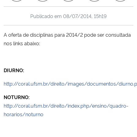
Ministério da Cidadania
Publicado em
08/07/2014, 15h19
Ministério da Saúde
A oferta de disciplinas para 2014/2 pode ser consultada
Ministério de Minas e Energia
nos links abaixo:
Ministério da Ciência, Tecnologia, Inovações e Comunicações
DIURNO:
Ministério do Meio Ambiente
http://coral.ufsm.br/direito/images/documentos/diurno.
Ministério do Turismo
NOTURNO:
Ministério do Desenvolvimento Regional
http://coral.ufsm.br/direito/index.php/ensino/quadro-
horarios/noturno
Controladoria-Geral da União
Ministério da Mulher, da Família e dos Direitos Humanos