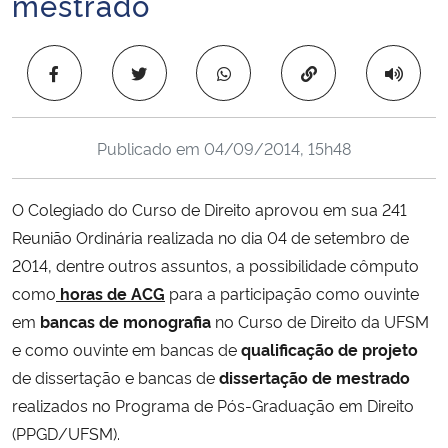
mestrado
Ministério da Cidadania
Copiar para área 
Ministério da Saúde
Ministério de Minas e Energia
Publicado em
04/09/2014, 15h48
Ministério da Ciência, Tecnologia, Inovações e Comunicações
O Colegiado do Curso de Direito aprovou em sua 241
Ministério do Meio Ambiente
Reunião Ordinária realizada no dia 04 de setembro de
2014, dentre outros assuntos, a possibilidade cômputo
Ministério do Turismo
como
horas de ACG
para a participação como ouvinte
em
bancas de monografia
no Curso de Direito da UFSM
Ministério do Desenvolvimento Regional
e como ouvinte em bancas de
qualificação de projeto
de dissertação e bancas de
dissertação de mestrado
Controladoria-Geral da União
realizados no Programa de Pós-Graduação em Direito
(PPGD/UFSM).
Ministério da Mulher, da Família e dos Direitos Humanos