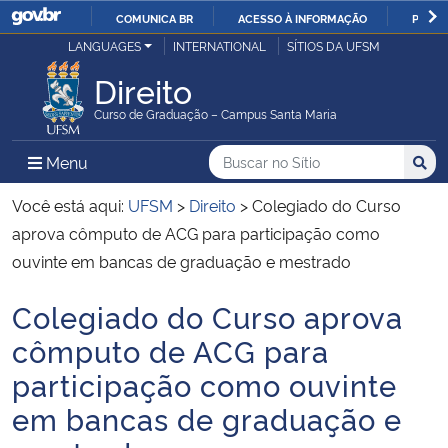
COMUNICA BR
ACESSO À INFORMAÇÃO
PARTI
Casa Civil
LANGUAGES
INTERNATIONAL
SÍTIOS DA UFSM
IR
PARA
Direito
Ministério da Justiça e Segurança Pública
O
Curso de Graduação – Campus Santa Maria
CONTEÚDO
Ministério da Defesa
Buscar no no Sítio
Busca
Busca:
Menu Principal do Sítio
Menu
Busc
Ministério das Relações Exteriores
Você está aqui:
UFSM
>
Direito
>
Colegiado do Curso
aprova cômputo de ACG para participação como
Ministério da Economia
ouvinte em bancas de graduação e mestrado
Colegiado do Curso aprova
Ministério da Infraestrutura
Início do conteúdo
cômputo de ACG para
Ministério da Agricultura, Pecuária e Abastecimento
participação como ouvinte
em bancas de graduação e
Ministério da Educação