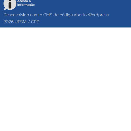
Acesso à
Informação
Desenvolvido com o CMS de código aberto
Wordpress
2026
UFSM
/
CPD