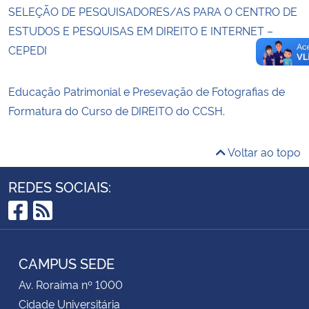
SELEÇÃO DE PESQUISADORES/AS PARA O CENTRO DE
ESTUDOS E PESQUISAS EM DIREITO E INTERNET –
CEPEDI
Educação Patrimonial e Presevação de Fotografias de
Formatura do Curso de DIREITO do CCSH.
Voltar ao topo
REDES SOCIAIS:
Facebook
RSS
CAMPUS SEDE
Av. Roraima nº 1000
Cidade Universitária