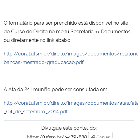
Secretaria-Geral
O formulário para ser prenchido está disponível no site
do Curso de Direito no menu Secretaria >> Documentos
Secretaria de Governo
ou diretamente no link abaixo:
Gabinete de Segurança Institucional
http://coral.ufsm.br/direito/images/documentos/relatori
bancas-mestrado-graducacao.pdf
Advocacia-Geral da União
Banco Central do Brasil
A Ata da 241 reunião pode ser consultada em:
Planalto
http://coral.ufsm.br/direito/images/documentos/atas/at
_04_de_setembro_2014.pdf
Divulgue este conteúdo:
https://ufsm.br/r-479-888
Copiar