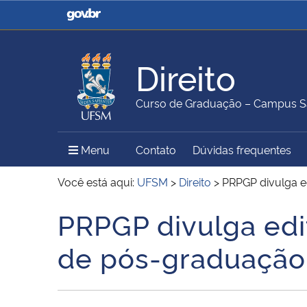
Casa Civil
Ministério da Justiça e
Segurança Pública
Direito
Ministério da Agricultura,
Ministério da Educação
Curso de Graduação – Campus S
Pecuária e Abastecimento
Menu Principal do Sítio
Menu
Contato
Dúvidas frequentes
Ministério do Meio Ambiente
Ministério do Turismo
Você está aqui:
UFSM
>
Direito
>
PRPGP divulga e
PRPGP divulga edit
Início do conteúdo
Secretaria de Governo
Gabinete de Segurança
de pós-graduação
Institucional