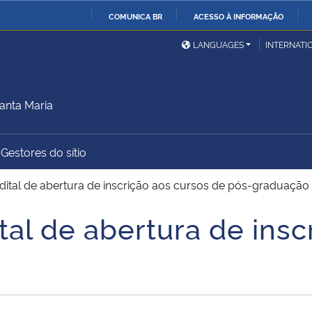
COMUNICA BR
ACESSO À INFORMAÇÃO
Ministério da Defesa
Ministério das Relações
Mini
IR
LANGUAGES
INTERNATI
Exteriores
PARA
O
Ministério da Cidadania
Ministério da Saúde
Mini
CONTEÚDO
anta Maria
Gestores do sítio
Ministério do
Controladoria-Geral da
Mini
Desenvolvimento Regional
União
Famí
dital de abertura de inscrição aos cursos de pós-graduação
Hum
al de abertura de insc
Advocacia-Geral da União
Banco Central do Brasil
Plan