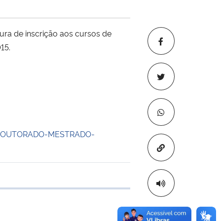
ura de inscrição aos cursos de
15.
014-DOUTORADO-MESTRADO-
Copiar para áre
 transferência