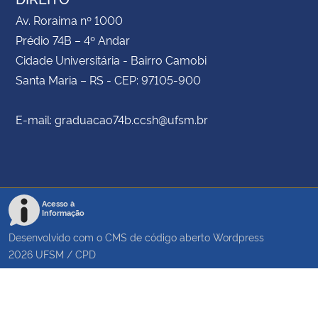
Av. Roraima nº 1000
Prédio 74B – 4º Andar
Cidade Universitária - Bairro Camobi
Santa Maria – RS - CEP: 97105-900
E-mail: graduacao74b.ccsh@ufsm.br
Acesso à
Informação
Desenvolvido com o CMS de código aberto
Wordpress
2026
UFSM
/
CPD