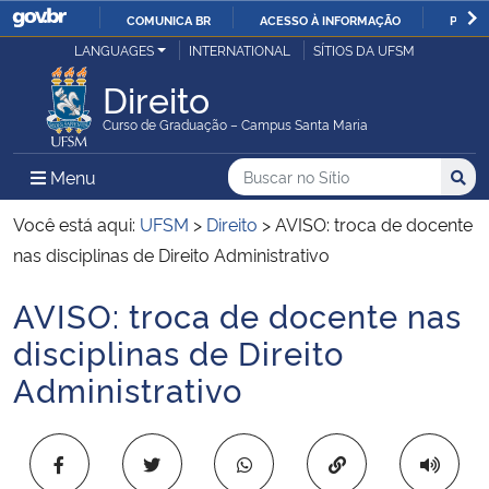
COMUNICA BR
ACESSO À INFORMAÇÃO
PARTI
Casa Civil
LANGUAGES
INTERNATIONAL
SÍTIOS DA UFSM
IR
PARA
Direito
Ministério da Justiça e Segurança Pública
O
Curso de Graduação – Campus Santa Maria
CONTEÚDO
Ministério da Defesa
Buscar no no Sítio
Busca
Busca:
Menu Principal do Sítio
Menu
Busc
Ministério das Relações Exteriores
Você está aqui:
UFSM
>
Direito
>
AVISO: troca de docente
nas disciplinas de Direito Administrativo
Ministério da Economia
AVISO: troca de docente nas
Início do conteúdo
Ministério da Infraestrutura
disciplinas de Direito
Administrativo
Ministério da Agricultura, Pecuária e Abastecimento
Ministério da Educação
Copiar para área 