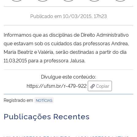
Ministério da Cidadania
Publicado em
10/03/2015, 17h23
Ministério da Saúde
Informamos que as disciplinas de Direito Administrativo
Ministério de Minas e Energia
que estavam sob os cuidados das professoras Andrea,
Maria Beatriz e Valéria, serão destinadas a partir do dia
Ministério da Ciência, Tecnologia, Inovações e Comunicações
11.03.2015 para a professora Jalusa.
Ministério do Meio Ambiente
Divulgue este conteúdo:
https://ufsm.br/r-479-922
Copiar
Ministério do Turismo
para área de trans
Registrado em
NOTÍCIAS
Ministério do Desenvolvimento Regional
Publicações Recentes
Controladoria-Geral da União
Ministério da Mulher, da Família e dos Direitos Humanos