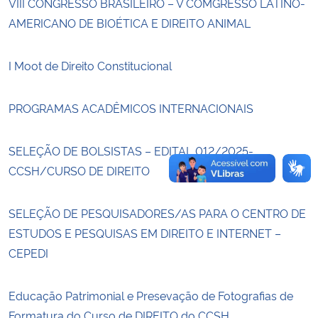
VIII CONGRESSO BRASILEIRO – V COMGRESSO LATINO-
AMERICANO DE BIOÉTICA E DIREITO ANIMAL
Secretaria-Geral
I Moot de Direito Constitucional
Secretaria de Governo
PROGRAMAS ACADÊMICOS INTERNACIONAIS
Gabinete de Segurança Institucional
Advocacia-Geral da União
SELEÇÃO DE BOLSISTAS – EDITAL 012/2025-
CCSH/CURSO DE DIREITO
Banco Central do Brasil
SELEÇÃO DE PESQUISADORES/AS PARA O CENTRO DE
Planalto
ESTUDOS E PESQUISAS EM DIREITO E INTERNET –
CEPEDI
Educação Patrimonial e Presevação de Fotografias de
Formatura do Curso de DIREITO do CCSH.