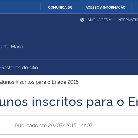
COMUNICA BR
ACESSO À INFORMAÇÃO
Ministério da Defesa
Ministério das Relações
Mini
IR
LANGUAGES
INTERNATI
Exteriores
PARA
O
Ministério da Cidadania
Ministério da Saúde
Mini
CONTEÚDO
anta Maria
Gestores do sítio
Ministério do
Controladoria-Geral da
Mini
Desenvolvimento Regional
União
Famí
 alunos inscritos para o Enade 2015
Hum
lunos inscritos para o 
Advocacia-Geral da União
Banco Central do Brasil
Plan
Publicado em
29/07/2015, 14h07