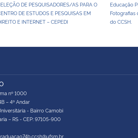
SELEÇÃO DE PESQUISADORES/AS PARA O
Educação Pa
CENTRO DE ESTUDOS E PESQUISAS EM
Fotografias
IREITO E INTERNET – CEPEDI
do CCSH.
TO
ima nº 1000
4B – 4º Andar
niversitária - Bairro Camobi
ria – RS - CEP: 97105-900
 graduacao74b.ccsh@ufsm.br