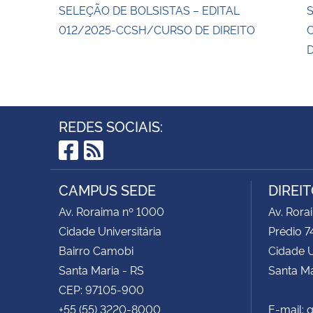
SELEÇÃO DE BOLSISTAS – EDITAL
012/2025-CCSH/CURSO DE DIREITO
D
REDES SOCIAIS:
Facebook
RSS
CAMPUS SEDE
DIREI
Av. Roraima nº 1000
Av. Rora
Cidade Universitária
Prédio 7
Bairro Camobi
Cidade U
Santa Maria - RS
Santa Ma
CEP: 97105-900
+55 (55) 3220-8000
E-mail: