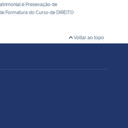
trimonial e Presevação de
 de Formatura do Curso de DIREITO
Voltar ao topo