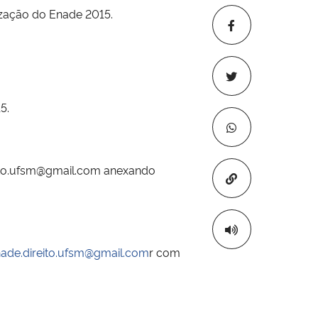
ização do Enade 2015.
5.
ito.ufsm@gmail.com
anexando
Copiar para áre
ade.direito.ufsm@gmail.com
r com