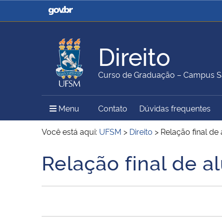
Casa Civil
Ministério da Justiça e
Segurança Pública
Direito
Ministério da Agricultura,
Ministério da Educação
Curso de Graduação – Campus S
Pecuária e Abastecimento
Menu Principal do Sítio
Menu
Contato
Dúvidas frequentes
Ministério do Meio Ambiente
Ministério do Turismo
Você está aqui:
UFSM
>
Direito
>
Relação final de
Relação final de a
Início do conteúdo
Secretaria de Governo
Gabinete de Segurança
Institucional