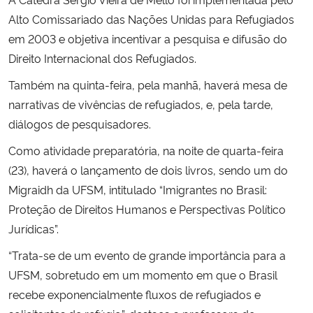
Alto Comissariado das Nações Unidas para Refugiados
Secretaria-Geral
em 2003 e objetiva incentivar a pesquisa e difusão do
Direito Internacional dos Refugiados.
Secretaria de Governo
Também na quinta-feira, pela manhã, haverá mesa de
narrativas de vivências de refugiados, e, pela tarde,
Gabinete de Segurança Institucional
diálogos de pesquisadores.
Advocacia-Geral da União
Como atividade preparatória, na noite de quarta-feira
(23), haverá o lançamento de dois livros, sendo um do
Banco Central do Brasil
Migraidh da UFSM, intitulado “Imigrantes no Brasil:
Proteção de Direitos Humanos e Perspectivas Político
Planalto
Jurídicas”.
“Trata-se de um evento de grande importância para a
UFSM, sobretudo em um momento em que o Brasil
recebe exponencialmente fluxos de refugiados e