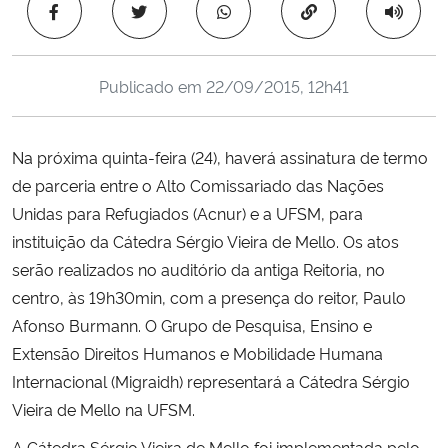
Copiar para área 
Ministério da Cidadania
Ministério da Saúde
Publicado em
22/09/2015, 12h41
Ministério de Minas e Energia
Na próxima quinta-feira (24), haverá assinatura de termo
Ministério da Ciência, Tecnologia, Inovações e Comunicações
de parceria entre o Alto Comissariado das Nações
Unidas para Refugiados (Acnur) e a UFSM, para
Ministério do Meio Ambiente
instituição da Cátedra Sérgio Vieira de Mello. Os atos
serão realizados no auditório da antiga Reitoria, no
Ministério do Turismo
centro, às 19h30min, com a presença do reitor, Paulo
Afonso Burmann. O Grupo de Pesquisa, Ensino e
Ministério do Desenvolvimento Regional
Extensão Direitos Humanos e Mobilidade Humana
Internacional (Migraidh) representará a Cátedra Sérgio
Controladoria-Geral da União
Vieira de Mello na UFSM.
Ministério da Mulher, da Família e dos Direitos Humanos
A Cátedra Sérgio Vieira de Mello foi implementada pelo