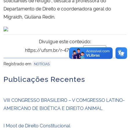
solicitantes de refúgio”, destaca a professora do
Departamento de Direito e coordenadora geral do
Migraidh, Giuliana Redin.
Divulgue este conteúdo:
https://ufsm.br/r-479-970
Copiar
para área de trans
Registrado em
NOTÍCIAS
Publicações Recentes
VIII CONGRESSO BRASILEIRO – V COMGRESSO LATINO-
AMERICANO DE BIOÉTICA E DIREITO ANIMAL
I Moot de Direito Constitucional