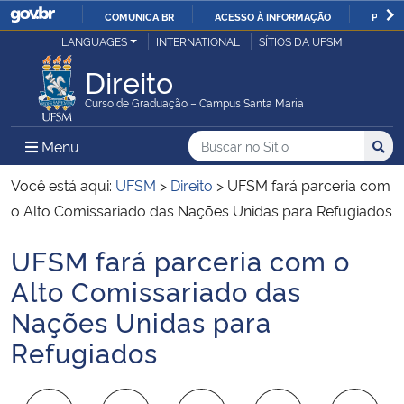
COMUNICA BR
ACESSO À INFORMAÇÃO
PARTI
Casa Civil
LANGUAGES
INTERNATIONAL
SÍTIOS DA UFSM
IR
PARA
Direito
Ministério da Justiça e Segurança Pública
O
Curso de Graduação – Campus Santa Maria
CONTEÚDO
Ministério da Defesa
Buscar no no Sítio
Busca
Busca:
Menu Principal do Sítio
Menu
Busc
Ministério das Relações Exteriores
Você está aqui:
UFSM
>
Direito
>
UFSM fará parceria com
o Alto Comissariado das Nações Unidas para Refugiados
Ministério da Economia
UFSM fará parceria com o
Início do conteúdo
Ministério da Infraestrutura
Alto Comissariado das
Nações Unidas para
Ministério da Agricultura, Pecuária e Abastecimento
Refugiados
Ministério da Educação