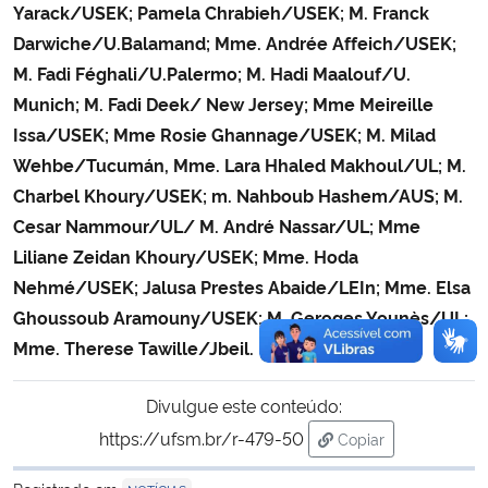
Yarack/USEK; Pamela Chrabieh/USEK; M. Franck
Darwiche/U.Balamand; Mme. Andrée Affeich/USEK;
M. Fadi Féghali/U.Palermo; M. Hadi Maalouf/U.
Munich; M. Fadi Deek/ New Jersey; Mme Meireille
Issa/USEK; Mme Rosie Ghannage/USEK; M. Milad
Wehbe/Tucumán, Mme. Lara Hhaled Makhoul/UL; M.
Charbel Khoury/USEK; m. Nahboub Hashem/AUS; M.
Cesar Nammour/UL/ M. André Nassar/UL; Mme
Liliane Zeidan Khoury/USEK; Mme. Hoda
Nehmé/USEK; Jalusa Prestes Abaide/LEIn; Mme. Elsa
Ghoussoub Aramouny/USEK; M. Geroges Younès/UL;
Mme. Therese Tawille/Jbeil.
Divulgue este conteúdo:
https://ufsm.br/r-479-50
Copiar
para área de trans