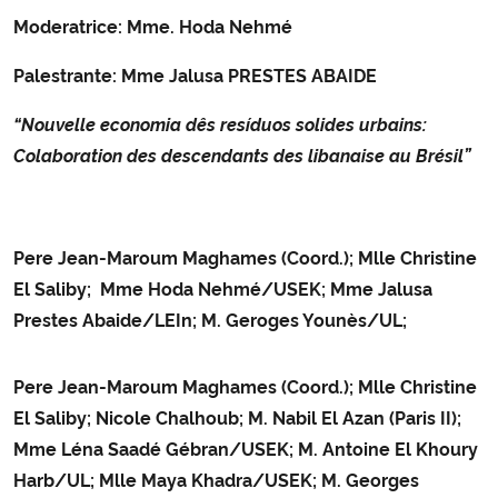
Moderatrice: Mme. Hoda Nehmé
Secretaria-Geral
Palestrante: Mme Jalusa PRESTES ABAIDE
Secretaria de Governo
“Nouvelle economia dês resíduos solides urbains:
Colaboration des descendants des libanaise au Brésil”
Gabinete de Segurança Institucional
Advocacia-Geral da União
Pere Jean-Maroum Maghames (Coord.); Mlle Christine
El Saliby; Mme Hoda Nehmé/USEK; Mme Jalusa
Banco Central do Brasil
Prestes Abaide/LEIn; M. Geroges Younès/UL;
Planalto
Pere Jean-Maroum Maghames (Coord.); Mlle Christine
El Saliby; Nicole Chalhoub; M. Nabil El Azan (Paris II);
Mme Léna Saadé Gébran/USEK; M. Antoine El Khoury
Harb/UL; Mlle Maya Khadra/USEK; M. Georges