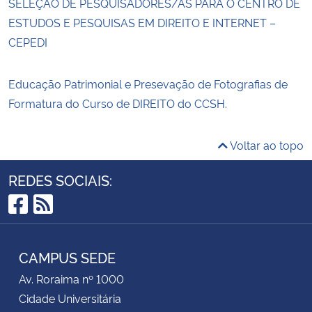
SELEÇÃO DE PESQUISADORES/AS PARA O CENTRO DE
ESTUDOS E PESQUISAS EM DIREITO E INTERNET –
CEPEDI
Educação Patrimonial e Presevação de Fotografias de
Formatura do Curso de DIREITO do CCSH.
Voltar ao topo
REDES SOCIAIS:
Facebook
RSS
CAMPUS SEDE
Av. Roraima nº 1000
Cidade Universitária