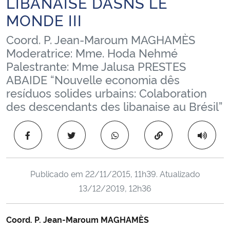
LIBANAISE DASNS LE
Ministério da Cidadania
MONDE III
Coord. P. Jean-Maroum MAGHAMÈS
Ministério da Saúde
Moderatrice: Mme. Hoda Nehmé
Palestrante: Mme Jalusa PRESTES
Ministério de Minas e Energia
ABAIDE “Nouvelle economia dês
resíduos solides urbains: Colaboration
Ministério da Ciência, Tecnologia, Inovações e Comunicações
des descendants des libanaise au Brésil”
Ministério do Meio Ambiente
Copiar para área 
Ministério do Turismo
Ministério do Desenvolvimento Regional
Publicado em
22/11/2015, 11h39
. Atualizado
13/12/2019, 12h36
Controladoria-Geral da União
Coord. P. Jean-Maroum MAGHAMÈS
Ministério da Mulher, da Família e dos Direitos Humanos