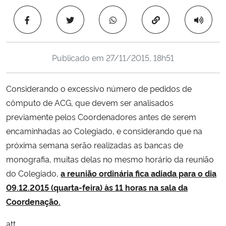
Ministério da Cidadania
Copiar para área 
Ministério da Saúde
Publicado em
27/11/2015, 18h51
Ministério de Minas e Energia
Considerando o excessivo número de pedidos de
Ministério da Ciência, Tecnologia, Inovações e Comunicações
cômputo de ACG, que devem ser analisados
previamente pelos Coordenadores antes de serem
Ministério do Meio Ambiente
encaminhadas ao Colegiado, e considerando que na
Ministério do Turismo
próxima semana serão realizadas as bancas de
monografia, muitas delas no mesmo horário da reunião
Ministério do Desenvolvimento Regional
do Colegiado,
a reunião ordinária fica adiada para o dia
09.12.2015 (quarta-feira) às 11 horas na sala da
Controladoria-Geral da União
Coordenação.
att.
Ministério da Mulher, da Família e dos Direitos Humanos