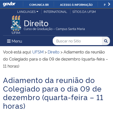
COMUNICA BR
ACESSO À INFORMAÇÃO
PARTI
Casa Civil
LANGUAGES
INTERNATIONAL
SÍTIOS DA UFSM
IR
PARA
Direito
Ministério da Justiça e Segurança Pública
O
Curso de Graduação – Campus Santa Maria
CONTEÚDO
Ministério da Defesa
Buscar no no Sítio
Busca
Busca:
Menu Principal do Sítio
Menu
Busc
Ministério das Relações Exteriores
Você está aqui:
UFSM
>
Direito
>
Adiamento da reunião
do Colegiado para o dia 09 de dezembro (quarta-feira –
Ministério da Economia
11 horas)
Adiamento da reunião do
Ministério da Infraestrutura
Início do conteúdo
Colegiado para o dia 09 de
Ministério da Agricultura, Pecuária e Abastecimento
dezembro (quarta-feira – 11
horas)
Ministério da Educação