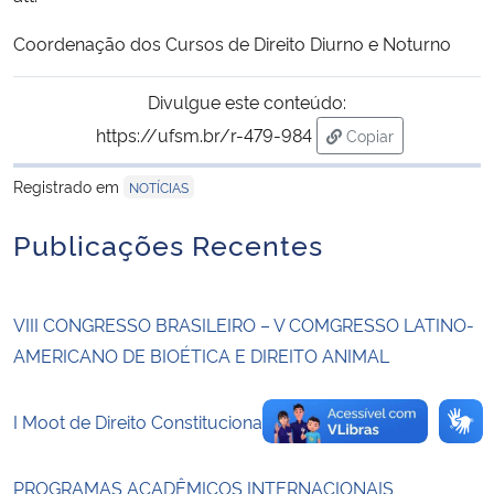
Coordenação dos Cursos de Direito Diurno e Noturno
Secretaria-Geral
Divulgue este conteúdo:
Secretaria de Governo
https://ufsm.br/r-479-984
Copiar
para área de trans
Gabinete de Segurança Institucional
Registrado em
NOTÍCIAS
Advocacia-Geral da União
Publicações Recentes
Banco Central do Brasil
VIII CONGRESSO BRASILEIRO – V COMGRESSO LATINO-
Planalto
AMERICANO DE BIOÉTICA E DIREITO ANIMAL
I Moot de Direito Constitucional
PROGRAMAS ACADÊMICOS INTERNACIONAIS