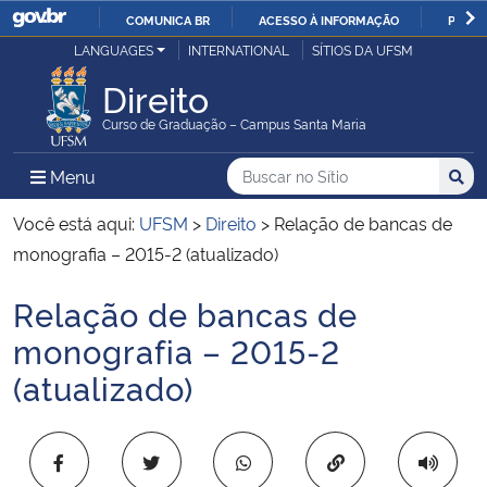
COMUNICA BR
ACESSO À INFORMAÇÃO
PARTI
Casa Civil
LANGUAGES
INTERNATIONAL
SÍTIOS DA UFSM
IR
PARA
Direito
Ministério da Justiça e Segurança Pública
O
Curso de Graduação – Campus Santa Maria
CONTEÚDO
Ministério da Defesa
Buscar no no Sítio
Busca
Busca:
Menu Principal do Sítio
Menu
Busc
Ministério das Relações Exteriores
Você está aqui:
UFSM
>
Direito
>
Relação de bancas de
monografia – 2015-2 (atualizado)
Ministério da Economia
Relação de bancas de
Início do conteúdo
Ministério da Infraestrutura
monografia – 2015-2
(atualizado)
Ministério da Agricultura, Pecuária e Abastecimento
Ministério da Educação
Copiar para área 