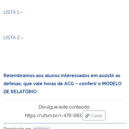
LISTA 1 –
Secretaria-Geral
Secretaria de Governo
LISTA 2 –
Gabinete de Segurança Institucional
Advocacia-Geral da União
Banco Central do Brasil
Relembramos aos alunos interessados em assistir as
defesas, que vale horas de ACG – conferir o MODELO
Planalto
DE RELATÓRIO
Divulgue este conteúdo:
https://ufsm.br/r-479-983
Copiar
para área de trans
Registrado em
NOTÍCIAS