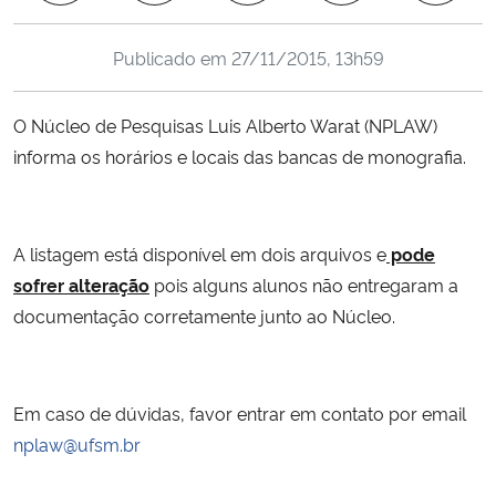
Ministério da Cidadania
Publicado em
27/11/2015, 13h59
Ministério da Saúde
O Núcleo de Pesquisas Luis Alberto Warat (NPLAW)
Ministério de Minas e Energia
informa os horários e locais das bancas de monografia.
Ministério da Ciência, Tecnologia, Inovações e Comunicações
A listagem está disponível em dois arquivos e
pode
Ministério do Meio Ambiente
sofrer alteração
pois alguns alunos não entregaram a
Ministério do Turismo
documentação corretamente junto ao Núcleo.
Ministério do Desenvolvimento Regional
Em caso de dúvidas, favor entrar em contato por email
Controladoria-Geral da União
nplaw@ufsm.br
Ministério da Mulher, da Família e dos Direitos Humanos