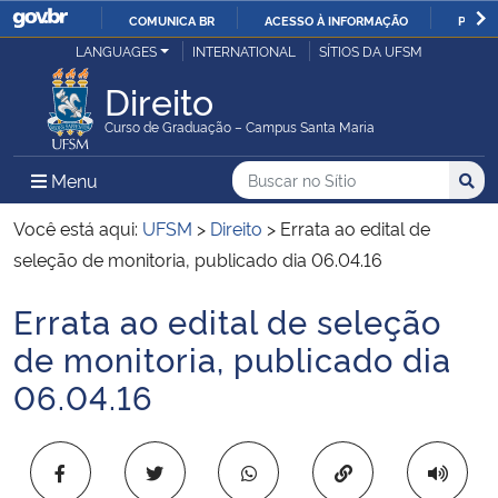
COMUNICA BR
ACESSO À INFORMAÇÃO
PARTI
Casa Civil
LANGUAGES
INTERNATIONAL
SÍTIOS DA UFSM
IR
PARA
Direito
Ministério da Justiça e Segurança Pública
O
Curso de Graduação – Campus Santa Maria
CONTEÚDO
Ministério da Defesa
Buscar no no Sítio
Busca
Busca:
Menu Principal do Sítio
Menu
Busc
Ministério das Relações Exteriores
Você está aqui:
UFSM
>
Direito
>
Errata ao edital de
seleção de monitoria, publicado dia 06.04.16
Ministério da Economia
Errata ao edital de seleção
Início do conteúdo
Ministério da Infraestrutura
de monitoria, publicado dia
06.04.16
Ministério da Agricultura, Pecuária e Abastecimento
Ministério da Educação
Copiar para área 