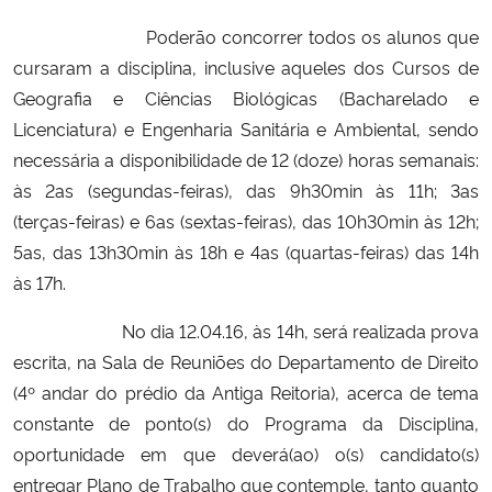
Poderão concorrer todos os alunos que
Secretaria-Geral
cursaram a disciplina, inclusive aqueles dos Cursos de
Geografia e Ciências Biológicas (Bacharelado e
Secretaria de Governo
Licenciatura) e Engenharia Sanitária e Ambiental, sendo
necessária a disponibilidade de 12 (doze) horas semanais:
Gabinete de Segurança Institucional
às 2as (segundas-feiras), das 9h30min às 11h; 3as
(terças-feiras) e 6as (sextas-feiras), das 10h30min às 12h;
Advocacia-Geral da União
5as, das 13h30min às 18h e 4as (quartas-feiras) das 14h
às 17h.
Banco Central do Brasil
No dia
12.04.16, às 14h
, será realizada prova
Planalto
escrita,
na Sala de Reuniões do Departamento de Direito
(4º andar do prédio da Antiga Reitoria)
, acerca de tema
constante de ponto(s) do Programa da Disciplina,
oportunidade em que deverá(ao) o(s) candidato(s)
entregar Plano de Trabalho que contemple, tanto quanto