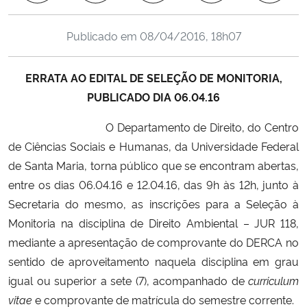
Ministério da Cidadania
Publicado em
08/04/2016, 18h07
Ministério da Saúde
ERRATA AO
EDITAL DE SELEÇÃO DE MONITORIA,
Ministério de Minas e Energia
PUBLICADO DIA 06.04.16
Ministério da Ciência, Tecnologia, Inovações e Comunicações
O Departamento de Direito, do Centro
de Ciências Sociais e Humanas, da Universidade Federal
Ministério do Meio Ambiente
de Santa Maria, torna público que se encontram abertas,
entre os dias 06.04.16 e 12.04.16, das 9h às 12h, junto à
Ministério do Turismo
Secretaria do mesmo, as inscrições para a Seleção à
Monitoria na disciplina de Direito Ambiental – JUR 118,
Ministério do Desenvolvimento Regional
mediante a apresentação de comprovante do DERCA no
sentido de aproveitamento naquela disciplina em grau
Controladoria-Geral da União
igual ou superior a sete (7), acompanhado de
curriculum
vitae
e comprovante de matrícula do semestre corrente.
Ministério da Mulher, da Família e dos Direitos Humanos