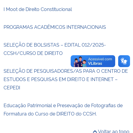
I Moot de Direito Constitucional
Secretaria-Geral
PROGRAMAS ACADÊMICOS INTERNACIONAIS
Secretaria de Governo
SELEÇÃO DE BOLSISTAS – EDITAL 012/2025-
Gabinete de Segurança Institucional
CCSH/CURSO DE DIREITO
Advocacia-Geral da União
SELEÇÃO DE PESQUISADORES/AS PARA O CENTRO DE
Banco Central do Brasil
ESTUDOS E PESQUISAS EM DIREITO E INTERNET –
CEPEDI
Planalto
Educação Patrimonial e Presevação de Fotografias de
Formatura do Curso de DIREITO do CCSH.
Voltar ao topo