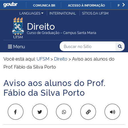
COMUNICA BR
ACESSO À INFORMAÇÃO
PARTI
Casa Civil
LANGUAGES
INTERNATIONAL
SÍTIOS DA UFSM
IR
PARA
Direito
Ministério da Justiça e Segurança Pública
O
Curso de Graduação – Campus Santa Maria
CONTEÚDO
Ministério da Defesa
Buscar no no Sítio
Busca
Busca:
Menu Principal do Sítio
Menu
Busc
Ministério das Relações Exteriores
Você está aqui:
UFSM
>
Direito
>
Aviso aos alunos do
Prof. Fábio da Silva Porto
Ministério da Economia
Aviso aos alunos do Prof.
Início do conteúdo
Ministério da Infraestrutura
Fábio da Silva Porto
Ministério da Agricultura, Pecuária e Abastecimento
Copiar para área 
Ministério da Educação