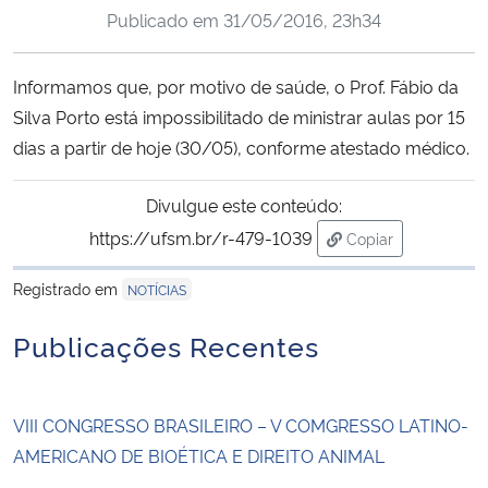
Publicado em
31/05/2016, 23h34
Ministério da Cidadania
Ministério da Saúde
Informamos que, por motivo de saúde, o Prof. Fábio da
Silva Porto está impossibilitado de ministrar aulas por 15
Ministério de Minas e Energia
dias a partir de hoje (30/05), conforme atestado médico.
Ministério da Ciência, Tecnologia, Inovações e Comunicações
Divulgue este conteúdo:
https://ufsm.br/r-479-1039
Copiar
Ministério do Meio Ambiente
para área de tran
Registrado em
NOTÍCIAS
Ministério do Turismo
Publicações Recentes
Ministério do Desenvolvimento Regional
VIII CONGRESSO BRASILEIRO – V COMGRESSO LATINO-
Controladoria-Geral da União
AMERICANO DE BIOÉTICA E DIREITO ANIMAL
Ministério da Mulher, da Família e dos Direitos Humanos