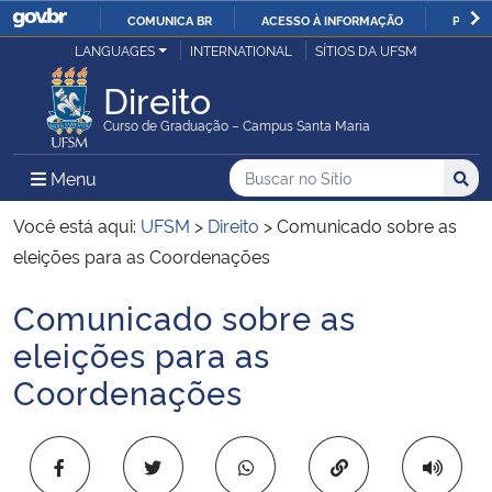
COMUNICA BR
ACESSO À INFORMAÇÃO
PARTI
Casa Civil
LANGUAGES
INTERNATIONAL
SÍTIOS DA UFSM
IR
PARA
Direito
Ministério da Justiça e Segurança Pública
O
Curso de Graduação – Campus Santa Maria
CONTEÚDO
Ministério da Defesa
Buscar no no Sítio
Busca
Busca:
Menu Principal do Sítio
Menu
Busc
Ministério das Relações Exteriores
Você está aqui:
UFSM
>
Direito
>
Comunicado sobre as
eleições para as Coordenações
Ministério da Economia
Comunicado sobre as
Início do conteúdo
Ministério da Infraestrutura
eleições para as
Coordenações
Ministério da Agricultura, Pecuária e Abastecimento
Ministério da Educação
Copiar para área 