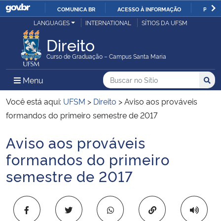
COMUNICA BR
ACESSO À INFORMAÇÃO
PARTI
Casa Civil
LANGUAGES
INTERNATIONAL
SÍTIOS DA UFSM
IR
PARA
Direito
Ministério da Justiça e Segurança Pública
O
Curso de Graduação – Campus Santa Maria
CONTEÚDO
Ministério da Defesa
Buscar no no Sítio
Busca
Busca:
Menu Principal do Sítio
Menu
Busc
Ministério das Relações Exteriores
Você está aqui:
UFSM
>
Direito
>
Aviso aos prováveis
formandos do primeiro semestre de 2017
Ministério da Economia
Aviso aos prováveis
Início do conteúdo
Ministério da Infraestrutura
formandos do primeiro
semestre de 2017
Ministério da Agricultura, Pecuária e Abastecimento
Ministério da Educação
Copiar para área 