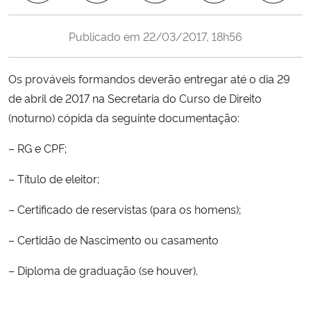
Ministério da Cidadania
Publicado em
22/03/2017, 18h56
Ministério da Saúde
Os prováveis formandos deverão entregar até o dia 29
Ministério de Minas e Energia
de abril de 2017 na Secretaria do Curso de Direito
(noturno) cópida da seguinte documentação:
Ministério da Ciência, Tecnologia, Inovações e Comunicações
– RG e CPF;
Ministério do Meio Ambiente
– Título de eleitor;
Ministério do Turismo
– Certificado de reservistas (para os homens);
Ministério do Desenvolvimento Regional
– Certidão de Nascimento ou casamento
– Diploma de graduação (se houver).
Controladoria-Geral da União
Ministério da Mulher, da Família e dos Direitos Humanos