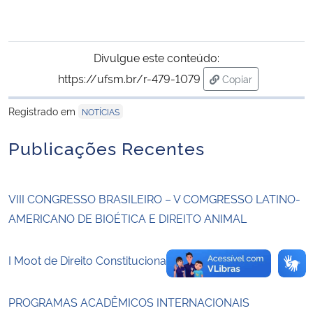
Secretaria-Geral
Divulgue este conteúdo:
Secretaria de Governo
https://ufsm.br/r-479-1079
Copiar
para área de tran
Gabinete de Segurança Institucional
Registrado em
NOTÍCIAS
Publicações Recentes
Advocacia-Geral da União
Banco Central do Brasil
VIII CONGRESSO BRASILEIRO – V COMGRESSO LATINO-
AMERICANO DE BIOÉTICA E DIREITO ANIMAL
Planalto
I Moot de Direito Constitucional
PROGRAMAS ACADÊMICOS INTERNACIONAIS