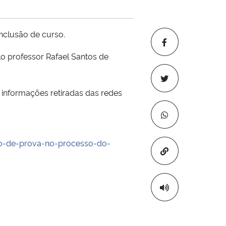
onclusão de curso.
elo professor Rafael Santos de
e informações retiradas das redes
eio-de-prova-no-processo-do-
Copiar para áre