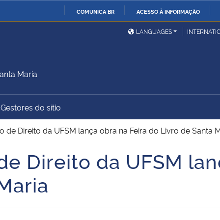
COMUNICA BR
ACESSO À INFORMAÇÃO
Ministério da Defesa
Ministério das Relações
Mini
IR
LANGUAGES
INTERNATI
Exteriores
PARA
O
Ministério da Cidadania
Ministério da Saúde
Mini
CONTEÚDO
anta Maria
Gestores do sítio
Ministério do
Controladoria-Geral da
Mini
Desenvolvimento Regional
União
Famí
 de Direito da UFSM lança obra na Feira do Livro de Santa M
Hum
de Direito da UFSM lan
Advocacia-Geral da União
Banco Central do Brasil
Plan
Maria