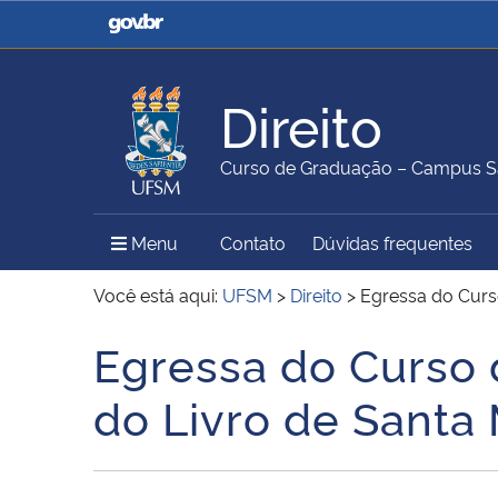
Casa Civil
Ministério da Justiça e
Segurança Pública
Direito
Ministério da Agricultura,
Ministério da Educação
Curso de Graduação – Campus S
Pecuária e Abastecimento
Menu Principal do Sítio
Menu
Contato
Dúvidas frequentes
Ministério do Meio Ambiente
Ministério do Turismo
Você está aqui:
UFSM
>
Direito
>
Egressa do Curso
Egressa do Curso 
Início do conteúdo
Secretaria de Governo
Gabinete de Segurança
do Livro de Santa 
Institucional