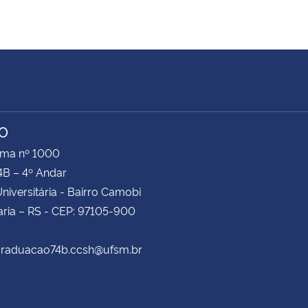
TO
ima nº 1000
4B – 4º Andar
niversitária - Bairro Camobi
ria – RS - CEP: 97105-900
 graduacao74b.ccsh@ufsm.br