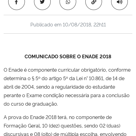
Copiar para área 
Ministério da Cidadania
Ministério da Saúde
Publicado em
10/08/2018, 22h11
Ministério de Minas e Energia
Ministério da Ciência, Tecnologia, Inovações e Comunicações
COMUNICADO SOBRE O ENADE 2018
O Enade é componente curricular obrigatório, conforme
Ministério do Meio Ambiente
determina o § 5º do artigo 5º da Lei n° 10.861, de 14 de
Ministério do Turismo
abril de 2004, sendo a regularidade do estudante
perante o Exame condição necessária para a conclusão
Ministério do Desenvolvimento Regional
do curso de graduação.
A prova do Enade 2018 terá, no componente de
Controladoria-Geral da União
Formação Geral, 10 (dez) questões, sendo 02 (duas)
discursivas e 08 (oito) de múltipla escolha, envolvendo
Ministério da Mulher, da Família e dos Direitos Humanos