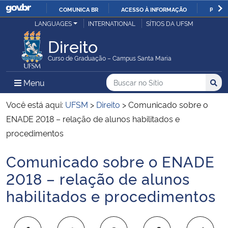
COMUNICA BR
ACESSO À INFORMAÇÃO
PARTI
Casa Civil
LANGUAGES
INTERNATIONAL
SÍTIOS DA UFSM
IR
PARA
Direito
Ministério da Justiça e Segurança Pública
O
Curso de Graduação – Campus Santa Maria
CONTEÚDO
Ministério da Defesa
Buscar no no Sítio
Busca
Busca:
Menu Principal do Sítio
Menu
Busc
Ministério das Relações Exteriores
Você está aqui:
UFSM
>
Direito
>
Comunicado sobre o
ENADE 2018 – relação de alunos habilitados e
Ministério da Economia
procedimentos
Comunicado sobre o ENADE
Ministério da Infraestrutura
Início do conteúdo
2018 – relação de alunos
Ministério da Agricultura, Pecuária e Abastecimento
habilitados e procedimentos
Ministério da Educação