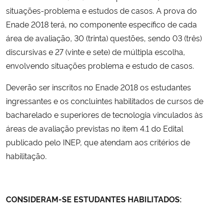
situações-problema e estudos de casos. A prova do
Secretaria-Geral
Enade 2018 terá, no componente específico de cada
área de avaliação, 30 (trinta) questões, sendo 03 (três)
Secretaria de Governo
discursivas e 27 (vinte e sete) de múltipla escolha,
envolvendo situações problema e estudo de casos.
Gabinete de Segurança Institucional
Deverão ser inscritos no Enade 2018 os estudantes
ingressantes e os concluintes habilitados de cursos de
Advocacia-Geral da União
bacharelado e superiores de tecnologia vinculados às
Banco Central do Brasil
áreas de avaliação previstas no item 4.1 do Edital
publicado pelo INEP, que atendam aos critérios de
Planalto
habilitação.
CONSIDERAM-SE ESTUDANTES HABILITADOS: