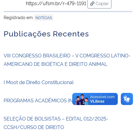
https://ufsm.br/r-479-1191
Copiar
para área de trans
Secretaria-Geral
Registrado em
NOTÍCIAS
Secretaria de Governo
Publicações Recentes
Gabinete de Segurança Institucional
VIII CONGRESSO BRASILEIRO – V COMGRESSO LATINO-
Advocacia-Geral da União
AMERICANO DE BIOÉTICA E DIREITO ANIMAL
Banco Central do Brasil
I Moot de Direito Constitucional
Planalto
PROGRAMAS ACADÊMICOS INTERNACIONAIS
SELEÇÃO DE BOLSISTAS – EDITAL 012/2025-
CCSH/CURSO DE DIREITO