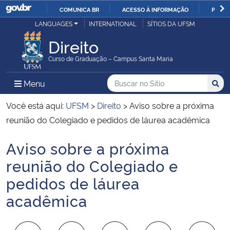
COMUNICA BR
ACESSO À INFORMAÇÃO
PARTI
Casa Civil
LANGUAGES
INTERNATIONAL
SÍTIOS DA UFSM
IR
PARA
Direito
Ministério da Justiça e Segurança Pública
O
Curso de Graduação – Campus Santa Maria
CONTEÚDO
Ministério da Defesa
Buscar no no Sítio
Busca
Busca:
Menu Principal do Sítio
Menu
Busc
Ministério das Relações Exteriores
Você está aqui:
UFSM
>
Direito
>
Aviso sobre a próxima
reunião do Colegiado e pedidos de láurea acadêmica
Ministério da Economia
Aviso sobre a próxima
Início do conteúdo
Ministério da Infraestrutura
reunião do Colegiado e
pedidos de láurea
Ministério da Agricultura, Pecuária e Abastecimento
acadêmica
Ministério da Educação