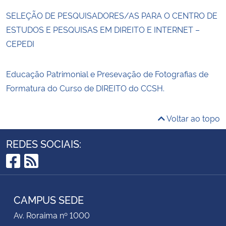
SELEÇÃO DE PESQUISADORES/AS PARA O CENTRO DE
ESTUDOS E PESQUISAS EM DIREITO E INTERNET –
CEPEDI
Educação Patrimonial e Presevação de Fotografias de
Formatura do Curso de DIREITO do CCSH.
Voltar ao topo
REDES SOCIAIS:
Facebook
RSS
CAMPUS SEDE
Av. Roraima nº 1000