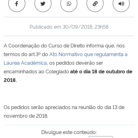
Copiar para área 
Ministério da Cidadania
Ministério da Saúde
Publicado em
30/09/2018, 23h58
Ministério de Minas e Energia
A Coordenação do Curso de Direito informa que, nos
termos do art.3º do
Ato Normativo que regulamenta a
Ministério da Ciência, Tecnologia, Inovações e Comunicações
Láurea Acadêmica
, os pedidos deverão ser
encaminhados ao Colegiado
até o dia 18 de outubro de
Ministério do Meio Ambiente
2018.
Ministério do Turismo
Ministério do Desenvolvimento Regional
Os pedidos serão apreciados na reunião do dia 13 de
novembro de 2018.
Controladoria-Geral da União
Divulgue este conteúdo:
Ministério da Mulher, da Família e dos Direitos Humanos