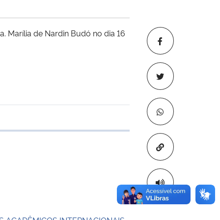
. Marília de Nardin Budó no dia 16
e transferência
Copiar para áre
 ACADÊMICOS INTERNACIONAIS