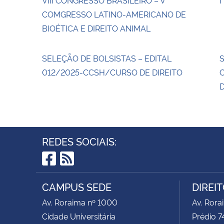
COMGRESSO LATINO-AMERICANO DE
BIOÉTICA E DIREITO ANIMAL
SELEÇÃO DE BOLSISTAS – EDITAL
012/2025-CCSH/CURSO DE DIREITO
D
REDES SOCIAIS:
Facebook
RSS
CAMPUS SEDE
DIREI
Av. Roraima nº 1000
Av. Rora
Cidade Universitária
Prédio 7