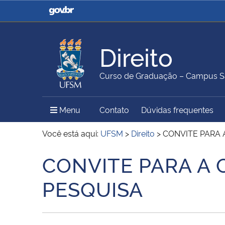
Casa Civil
Ministério da Justiça e
Segurança Pública
Direito
Ministério da Agricultura,
Ministério da Educação
Curso de Graduação – Campus S
Pecuária e Abastecimento
Menu Principal do Sítio
Menu
Contato
Dúvidas frequentes
Ministério do Meio Ambiente
Ministério do Turismo
Você está aqui:
UFSM
>
Direito
>
CONVITE PARA 
CONVITE PARA A 
Início do conteúdo
Secretaria de Governo
Gabinete de Segurança
PESQUISA
Institucional