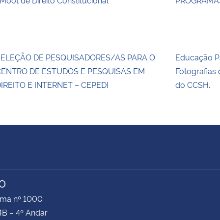
SELEÇÃO DE PESQUISADORES/AS PARA O
Educação Pa
CENTRO DE ESTUDOS E PESQUISAS EM
Fotografias
IREITO E INTERNET – CEPEDI
do CCSH.
TO
ima nº 1000
4B – 4º Andar