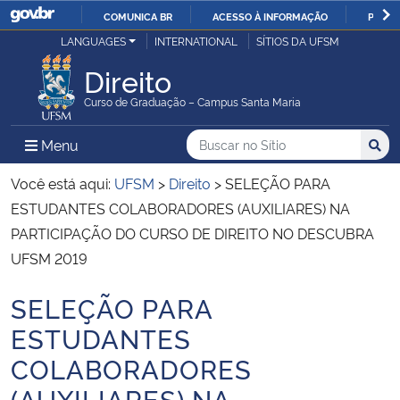
COMUNICA BR
ACESSO À INFORMAÇÃO
PARTI
Casa Civil
LANGUAGES
INTERNATIONAL
SÍTIOS DA UFSM
IR
PARA
Direito
Ministério da Justiça e Segurança Pública
O
Curso de Graduação – Campus Santa Maria
CONTEÚDO
Ministério da Defesa
Buscar no no Sítio
Busca
Busca:
Menu Principal do Sítio
Menu
Busc
Ministério das Relações Exteriores
Você está aqui:
UFSM
>
Direito
>
SELEÇÃO PARA
ESTUDANTES COLABORADORES (AUXILIARES) NA
Ministério da Economia
PARTICIPAÇÃO DO CURSO DE DIREITO NO DESCUBRA
UFSM 2019
Ministério da Infraestrutura
SELEÇÃO PARA
Início do conteúdo
Ministério da Agricultura, Pecuária e Abastecimento
ESTUDANTES
COLABORADORES
Ministério da Educação
(AUXILIARES) NA