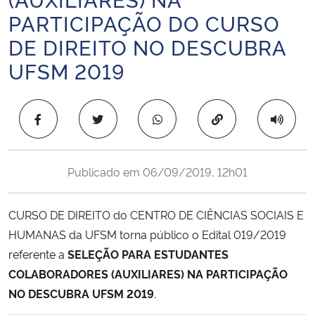
Ministério da Cidadania
PARTICIPAÇÃO DO CURSO
DE DIREITO NO DESCUBRA
Ministério da Saúde
UFSM 2019
Ministério de Minas e Energia
Copiar para área 
Ministério da Ciência, Tecnologia, Inovações e Comunicações
Ministério do Meio Ambiente
Publicado em
06/09/2019, 12h01
Ministério do Turismo
CURSO DE DIREITO do CENTRO DE CIÊNCIAS SOCIAIS E
HUMANAS da UFSM torna público o Edital 019/2019
Ministério do Desenvolvimento Regional
referente a
SELEÇÃO PARA ESTUDANTES
COLABORADORES (AUXILIARES) NA PARTICIPAÇÃO
Controladoria-Geral da União
NO DESCUBRA UFSM 2019
.
Ministério da Mulher, da Família e dos Direitos Humanos