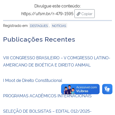
Divulgue este conteúdo:
Secretaria-Geral
https://ufsm.br/r-479-1595
Copiar
para área de tran
Registrado em
,
Secretaria de Governo
DESTAQUES
NOTÍCIAS
Publicações Recentes
Gabinete de Segurança Institucional
Advocacia-Geral da União
VIII CONGRESSO BRASILEIRO – V COMGRESSO LATINO-
AMERICANO DE BIOÉTICA E DIREITO ANIMAL
Banco Central do Brasil
I Moot de Direito Constitucional
Planalto
PROGRAMAS ACADÊMICOS INTERNACIONAIS
SELEÇÃO DE BOLSISTAS – EDITAL 012/2025-