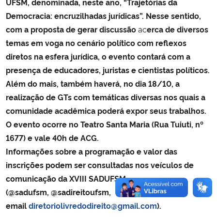
UFSM, denominada, neste ano, “Trajetórias da
Democracia: encruzilhadas jurídicas”. Nesse sentido,
com a proposta de gerar discussão
ac
erca de diversos
temas em voga no cenário político com reflexos
diretos na esfera jurídica, o evento contará com a
presença de educadores, juristas e cientistas políticos.
Além do mais, também haverá, no dia 18/10, a
realização de GTs com temáticas diversas nos quais a
comunidade acadêmica poderá expor seus trabalhos.
O evento ocorre no Teatro Santa Maria (Rua Tuiuti, nº
1677) e vale 40h de ACG.
Informações sobre a programação e valor das
inscrições podem ser consultadas nos veículos de
comunicação da XVIII SADUFSM
(@sadufsm, @sadireitoufsm,
email
diretoriolivredodireito@gmail.com
).