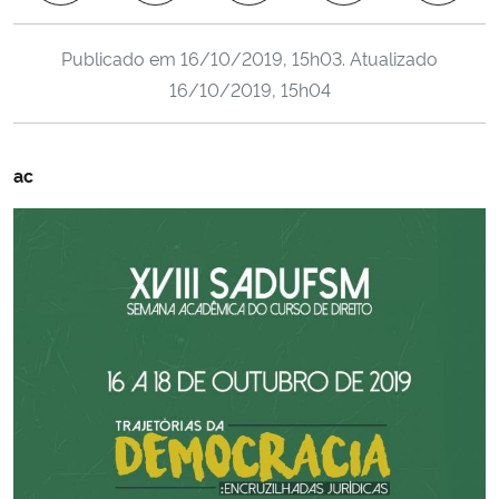
Ministério da Cidadania
Publicado em
16/10/2019, 15h03
. Atualizado
Ministério da Saúde
16/10/2019, 15h04
Ministério de Minas e Energia
ac
Ministério da Ciência, Tecnologia, Inovações e Comunicações
Ministério do Meio Ambiente
Ministério do Turismo
Ministério do Desenvolvimento Regional
Controladoria-Geral da União
Ministério da Mulher, da Família e dos Direitos Humanos