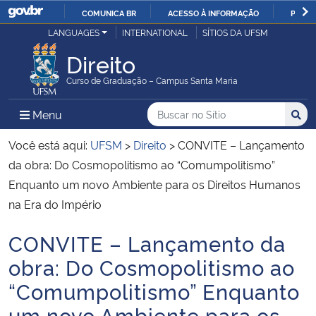
COMUNICA BR
ACESSO À INFORMAÇÃO
PARTI
Casa Civil
LANGUAGES
INTERNATIONAL
SÍTIOS DA UFSM
IR
PARA
Direito
Ministério da Justiça e Segurança Pública
O
Curso de Graduação – Campus Santa Maria
CONTEÚDO
Ministério da Defesa
Buscar no no Sítio
Busca
Busca:
Menu Principal do Sítio
Menu
Busc
Ministério das Relações Exteriores
Você está aqui:
UFSM
>
Direito
>
CONVITE – Lançamento
da obra: Do Cosmopolitismo ao “Comumpolitismo”
Ministério da Economia
Enquanto um novo Ambiente para os Direitos Humanos
na Era do Império
Ministério da Infraestrutura
CONVITE – Lançamento da
Início do conteúdo
Ministério da Agricultura, Pecuária e Abastecimento
obra: Do Cosmopolitismo ao
“Comumpolitismo” Enquanto
Ministério da Educação
um novo Ambiente para os