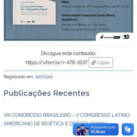
Secretaria-Geral
Secretaria de Governo
Gabinete de Segurança Institucional
Divulgue este conteúdo:
https://ufsm.br/r-479-1637
Copiar
Advocacia-Geral da União
para área de tran
Registrado em
NOTÍCIAS
Banco Central do Brasil
Publicações Recentes
Planalto
VIII CONGRESSO BRASILEIRO – V COMGRESSO LATINO-
AMERICANO DE BIOÉTICA E DIREITO ANIMAL