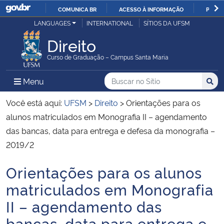
COMUNICA BR
ACESSO À INFORMAÇÃO
PARTI
Casa Civil
LANGUAGES
INTERNATIONAL
SÍTIOS DA UFSM
IR
PARA
Direito
Ministério da Justiça e Segurança Pública
O
Curso de Graduação – Campus Santa Maria
CONTEÚDO
Ministério da Defesa
Buscar no no Sítio
Busca
Busca:
Menu Principal do Sítio
Menu
Busc
Ministério das Relações Exteriores
Você está aqui:
UFSM
>
Direito
>
Orientações para os
alunos matriculados em Monografia II – agendamento
Ministério da Economia
das bancas, data para entrega e defesa da monografia –
2019/2
Ministério da Infraestrutura
Orientações para os alunos
Início do conteúdo
Ministério da Agricultura, Pecuária e Abastecimento
matriculados em Monografia
II – agendamento das
Ministério da Educação
bancas, data para entrega e