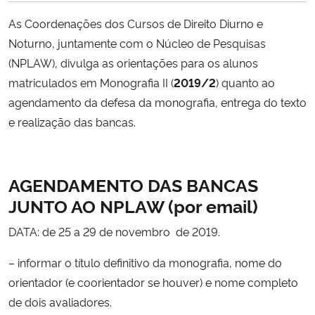
As Coordenações dos Cursos de Direito Diurno e
Secretaria-Geral
Noturno, juntamente com o Núcleo de Pesquisas
(NPLAW), divulga as orientações para os alunos
Secretaria de Governo
matriculados em Monografia II (
2019/2
) quanto ao
agendamento da defesa da monografia, entrega do texto
Gabinete de Segurança Institucional
e realização das bancas.
Advocacia-Geral da União
AGENDAMENTO DAS BANCAS
Banco Central do Brasil
JUNTO AO NPLAW
(por email)
Planalto
DATA: de 25 a 29 de novembro de 2019.
– informar o título definitivo da monografia, nome do
orientador (e coorientador se houver) e nome completo
de dois avaliadores.