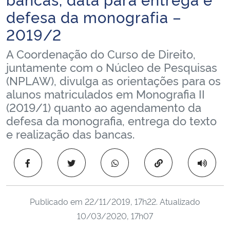
Ministério da Cidadania
defesa da monografia –
2019/2
Ministério da Saúde
A Coordenação do Curso de Direito,
Ministério de Minas e Energia
juntamente com o Núcleo de Pesquisas
(NPLAW), divulga as orientações para os
alunos matriculados em Monografia II
Ministério da Ciência, Tecnologia, Inovações e Comunicações
(2019/1) quanto ao agendamento da
defesa da monografia, entrega do texto
Ministério do Meio Ambiente
e realização das bancas.
Ministério do Turismo
Copiar para área 
Ministério do Desenvolvimento Regional
Controladoria-Geral da União
Publicado em
22/11/2019, 17h22
. Atualizado
10/03/2020, 17h07
Ministério da Mulher, da Família e dos Direitos Humanos