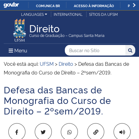
COMUNICA BR
ACESSO À INFORMAÇÃO
PARTI
Casa Civil
LANGUAGES
INTERNATIONAL
SÍTIOS DA UFSM
IR
PARA
Direito
Ministério da Justiça e Segurança Pública
O
Curso de Graduação – Campus Santa Maria
CONTEÚDO
Ministério da Defesa
Buscar no no Sítio
Busca
Busca:
Menu Principal do Sítio
Menu
Busc
Ministério das Relações Exteriores
Você está aqui:
UFSM
>
Direito
>
Defesa das Bancas de
Monografia do Curso de Direito – 2ºsem/2019.
Ministério da Economia
Defesa das Bancas de
Início do conteúdo
Ministério da Infraestrutura
Monografia do Curso de
Direito – 2ºsem/2019.
Ministério da Agricultura, Pecuária e Abastecimento
Ministério da Educação
Copiar para área 