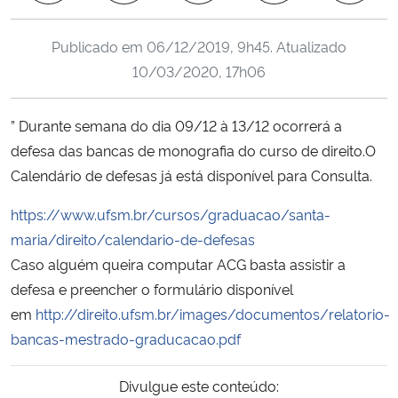
Ministério da Cidadania
Publicado em
06/12/2019, 9h45
. Atualizado
Ministério da Saúde
10/03/2020, 17h06
Ministério de Minas e Energia
” Durante semana do dia 09/12 à 13/12 ocorrerá a
defesa das bancas de monografia do curso de direito.O
Ministério da Ciência, Tecnologia, Inovações e Comunicações
Calendário de defesas já está disponível para Consulta.
Ministério do Meio Ambiente
https://www.ufsm.br/cursos/graduacao/santa-
maria/direito/calendario-de-defesas
Ministério do Turismo
Caso alguém queira computar ACG basta assistir a
defesa e preencher o formulário disponível
Ministério do Desenvolvimento Regional
em
http://direito.ufsm.br/images/documentos/relatorio-
bancas-mestrado-graducacao.pdf
Controladoria-Geral da União
Divulgue este conteúdo:
Ministério da Mulher, da Família e dos Direitos Humanos