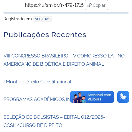
https://ufsm.br/r-479-1715
Copiar
para área de trans
Secretaria-Geral
Registrado em
NOTÍCIAS
Secretaria de Governo
Publicações Recentes
Gabinete de Segurança Institucional
VIII CONGRESSO BRASILEIRO – V COMGRESSO LATINO-
Advocacia-Geral da União
AMERICANO DE BIOÉTICA E DIREITO ANIMAL
Banco Central do Brasil
I Moot de Direito Constitucional
Planalto
PROGRAMAS ACADÊMICOS INTERNACIONAIS
SELEÇÃO DE BOLSISTAS – EDITAL 012/2025-
CCSH/CURSO DE DIREITO