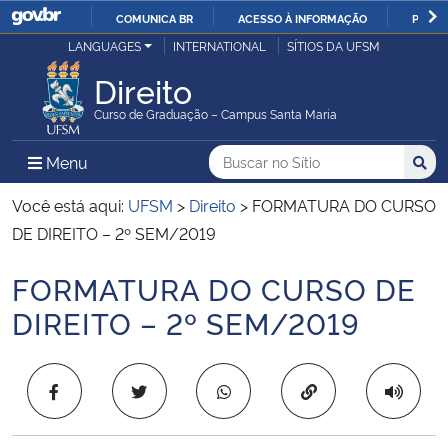
COMUNICA BR
ACESSO À INFORMAÇÃO
PARTI
Casa Civil
LANGUAGES
INTERNATIONAL
SÍTIOS DA UFSM
IR
PARA
Direito
Ministério da Justiça e Segurança Pública
O
Curso de Graduação – Campus Santa Maria
CONTEÚDO
Ministério da Defesa
Buscar no no Sítio
Busca
Busca:
Menu Principal do Sítio
Menu
Busc
Ministério das Relações Exteriores
Você está aqui:
UFSM
>
Direito
>
FORMATURA DO CURSO
DE DIREITO – 2º SEM/2019
Ministério da Economia
FORMATURA DO CURSO DE
Início do conteúdo
Ministério da Infraestrutura
DIREITO – 2º SEM/2019
Ministério da Agricultura, Pecuária e Abastecimento
Copiar para área 
Ministério da Educação