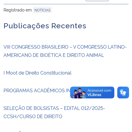
para área de tran
Registrado em
NOTÍCIAS
Secretaria-Geral
Publicações Recentes
Secretaria de Governo
Gabinete de Segurança Institucional
VIII CONGRESSO BRASILEIRO – V COMGRESSO LATINO-
AMERICANO DE BIOÉTICA E DIREITO ANIMAL
Advocacia-Geral da União
I Moot de Direito Constitucional
Banco Central do Brasil
PROGRAMAS ACADÊMICOS INTERNACIONAIS
Planalto
SELEÇÃO DE BOLSISTAS – EDITAL 012/2025-
CCSH/CURSO DE DIREITO