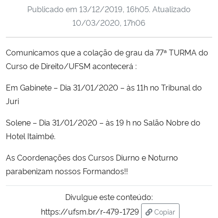
Publicado em
13/12/2019, 16h05
. Atualizado
Ministério da Cidadania
10/03/2020, 17h06
Ministério da Saúde
Comunicamos que a colação de grau da 77ª TURMA do
Ministério de Minas e Energia
Curso de Direito/UFSM acontecerá :
Ministério da Ciência, Tecnologia, Inovações e Comunicações
Em Gabinete – Dia 31/01/2020 – às 11h no Tribunal do
Juri
Ministério do Meio Ambiente
Solene – Dia 31/01/2020 – às 19 h no Salão Nobre do
Hotel Itaimbé.
Ministério do Turismo
As Coordenações dos Cursos Diurno e Noturno
Ministério do Desenvolvimento Regional
parabenizam nossos Formandos!!
Controladoria-Geral da União
Divulgue este conteúdo:
https://ufsm.br/r-479-1729
Copiar
Ministério da Mulher, da Família e dos Direitos Humanos