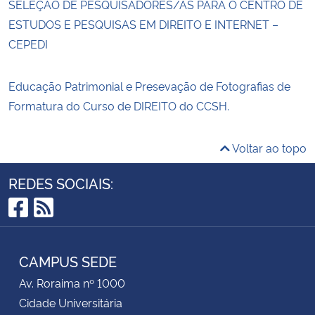
SELEÇÃO DE PESQUISADORES/AS PARA O CENTRO DE
ESTUDOS E PESQUISAS EM DIREITO E INTERNET –
CEPEDI
Educação Patrimonial e Presevação de Fotografias de
Formatura do Curso de DIREITO do CCSH.
Voltar ao topo
REDES SOCIAIS:
Facebook
RSS
CAMPUS SEDE
Av. Roraima nº 1000
Cidade Universitária