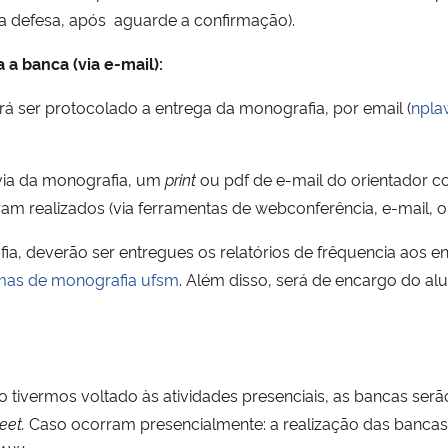
r a defesa, após aguarde a confirmação).
a banca (via e-mail):
erá ser protocolado a entrega da monografia, por email (
npla
via da monografia, um
print
ou pdf de e-mail do orientador c
am realizados (via ferramentas de webconferência, e-mail, ou
a, deverão ser entregues os relatórios de frêquencia aos en
mas de monografia ufsm
. Além disso, será de encargo do a
ão tivermos voltado às atividades presenciais, as bancas serã
eet.
Caso ocorram presencialmente: a realização das bancas