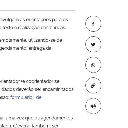
divulgam as orientações para os
texto e realização das bancas.
remotamente, utilizando-se de
gendamento, entrega da
rientador (e coorientador se
Copiar para áre
ais dados deverão ser encaminhados
esso:
formulário _de_
cima, uma vez que os agendamentos
ulada. (Deverá, também, ser