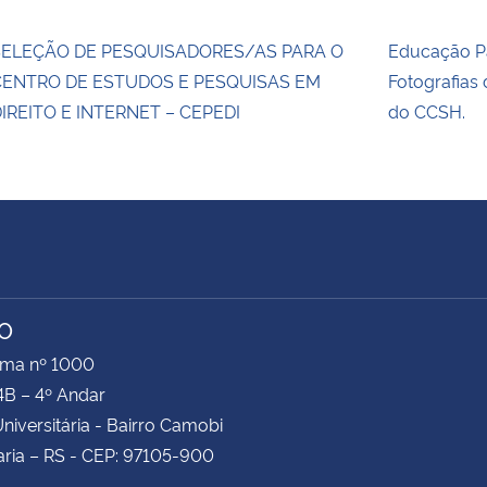
SELEÇÃO DE PESQUISADORES/AS PARA O
Educação Pa
CENTRO DE ESTUDOS E PESQUISAS EM
Fotografias
IREITO E INTERNET – CEPEDI
do CCSH.
TO
ima nº 1000
4B – 4º Andar
niversitária - Bairro Camobi
ria – RS - CEP: 97105-900