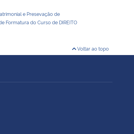
trimonial e Presevação de
 de Formatura do Curso de DIREITO
Voltar ao topo