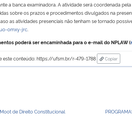
te a banca examinadora. A atividade será coordenada pela p
as sobre os prazos e procedimentos divulgados na presente 
aso as atividades presenciais não tenham se tornado possíve
ouo-omxy-jrc
.
mentos poderá ser encaminhada para o e-mail do NPLAW (
e este conteúdo:
https://ufsm.br/r-479-1788
Copiar
para área de
 Moot de Direito Constitucional
PROGRAMAS