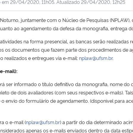
o em
29/04/2020, 11h05
. Atualizado
29/04/2020, 12h25
 Noturno, juntamente com o Núcleo de Pesquisas (NPLAW), 
quanto ao agendamento da defesa da monografia, entrega do 
tividades na forma presencial, as bancas serão realizadas 
os os documentos que fazem parte dos procedimentos de a
o realizados e entregues via e-mail:
nplaw@ufsm.br
.
e-mail):
rá ser informado o título definitivo da monografia, nome do o
leto de dois avaliadores (com seus respectivos e-mails). T
e o envio do formulário de agendamento. (disponível para ac
a o e-mail (
nplaw@ufsm.br
) a partir do dia determinado a
nsiderados apenas os e-mails enviados dentro da data estip