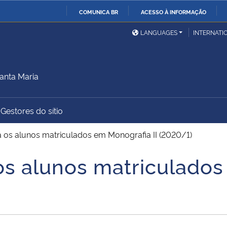
COMUNICA BR
ACESSO À INFORMAÇÃO
Ministério da Defesa
Ministério das Relações
Mini
IR
LANGUAGES
INTERNATI
Exteriores
PARA
O
Ministério da Cidadania
Ministério da Saúde
Mini
CONTEÚDO
anta Maria
Gestores do sítio
Ministério do
Controladoria-Geral da
Mini
Desenvolvimento Regional
União
Famí
 os alunos matriculados em Monografia II (2020/1)
Hum
os alunos matriculados
Advocacia-Geral da União
Banco Central do Brasil
Plan