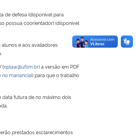
a de defesa (disponível para
aso possua coorientador) (disponível
 alunos e aos avaliadores
.
 (
nplaw@ufsm.br
) a versão em PDF
o no manancial
) para que o trabalho
m data futura de no máximo dois
ada.
 serão prestados esclarecimentos