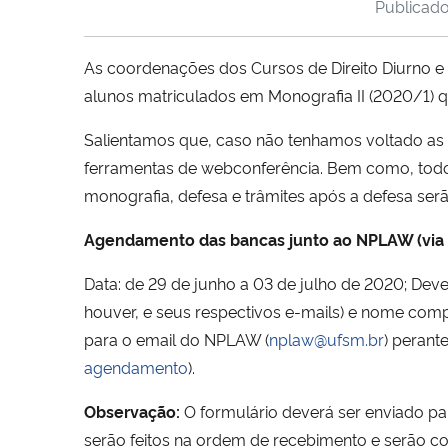
Publicad
As coordenações dos Cursos de Direito Diurno e
alunos matriculados em Monografia II (2020/1) 
Salientamos que, caso não tenhamos voltado as a
ferramentas de webconferência. Bem como, tod
monografia, defesa e trâmites após a defesa serã
Agendamento das bancas junto ao NPLAW (via 
Data: de 29 de junho a 03 de julho de 2020; Deve
houver, e seus respectivos e-mails) e nome comp
para o email do NPLAW (
nplaw@ufsm.br
) perant
agendamento
).
Observação:
O formulário deverá ser enviado par
serão feitos na ordem de recebimento e serão co