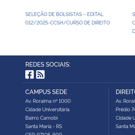
SELEÇÃO DE BOLSISTAS – EDITAL
012/2025-CCSH/CURSO DE DIREITO
D
REDES SOCIAIS:
Facebook
RSS
CAMPUS SEDE
DIREI
Av. Roraima nº 1000
Av. Rora
Cidade Universitária
Prédio 7
Bairro Camobi
Cidade U
Santa Maria - RS
Santa Ma
CEP: 97105-900