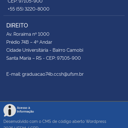
CEP: 97105-900
+55 (55) 3220-8000
DIREITO
Av. Roraima nº 1000
Prédio 74B – 4º Andar
Cidade Universitária - Bairro Camobi
Santa Maria – RS - CEP: 97105-900
E-mail: graduacao74b.ccsh@ufsm.br
Acesso à
Informação
Desenvolvido com o CMS de código aberto
Wordpress
2026
UFSM
/
CPD