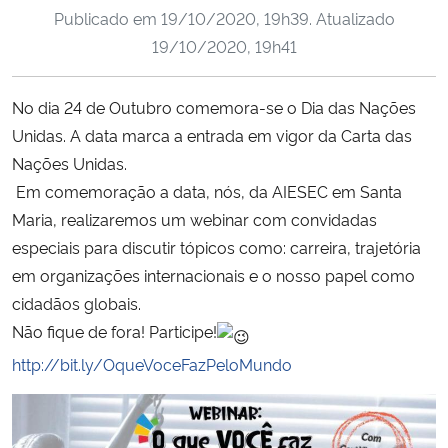
Publicado em
19/10/2020, 19h39
. Atualizado
Ministério da Cidadania
19/10/2020, 19h41
Ministério da Saúde
No dia 24 de Outubro comemora-se o Dia das Nações
Ministério de Minas e Energia
Unidas. A data marca a entrada em vigor da Carta das
Nações Unidas.
Ministério da Ciência, Tecnologia, Inovações e Comunicações
Em comemoração a data, nós, da AIESEC em Santa
Maria, realizaremos um webinar com convidadas
Ministério do Meio Ambiente
especiais para discutir tópicos como: carreira, trajetória
em organizações internacionais e o nosso papel como
Ministério do Turismo
cidadãos globais.
Não fique de fora! Participe!
Ministério do Desenvolvimento Regional
http://bit.ly/OqueVoceFazPeloMundo
Controladoria-Geral da União
Ministério da Mulher, da Família e dos Direitos Humanos