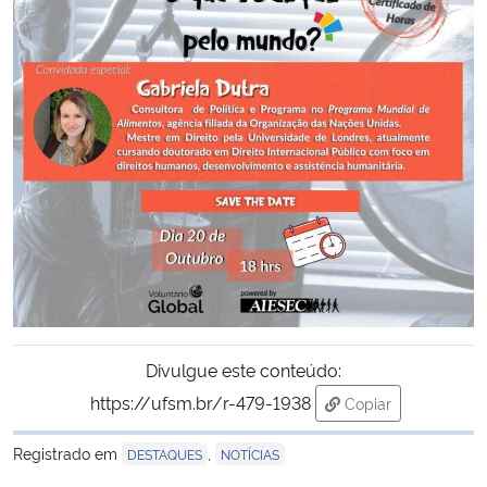
Secretaria-Geral
Secretaria de Governo
Gabinete de Segurança Institucional
Advocacia-Geral da União
Banco Central do Brasil
Planalto
Divulgue este conteúdo:
https://ufsm.br/r-479-1938
Copiar
para área de tran
Registrado em
,
DESTAQUES
NOTÍCIAS