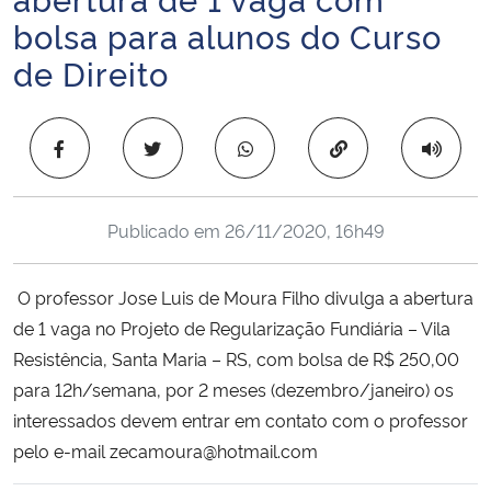
Ministério da Cidadania
bolsa para alunos do Curso
de Direito
Ministério da Saúde
Ministério de Minas e Energia
Copiar para área 
Ministério da Ciência, Tecnologia, Inovações e Comunicações
Publicado em
26/11/2020, 16h49
Ministério do Meio Ambiente
O professor Jose Luis de Moura Filho divulga a abertura
Ministério do Turismo
de 1 vaga no Projeto de Regularização Fundiária – Vila
Resistência, Santa Maria – RS, com bolsa de R$ 250,00
Ministério do Desenvolvimento Regional
para 12h/semana, por 2 meses (dezembro/janeiro) os
interessados devem entrar em contato com o professor
Controladoria-Geral da União
pelo e-mail zecamoura@hotmail.com
Ministério da Mulher, da Família e dos Direitos Humanos