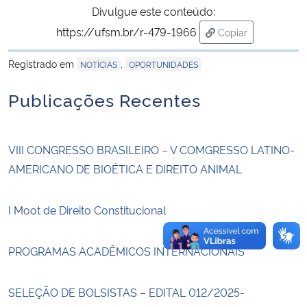
Divulgue este conteúdo:
https://ufsm.br/r-479-1966
Copiar
Secretaria-Geral
para área de tran
Registrado em
,
NOTÍCIAS
OPORTUNIDADES
Secretaria de Governo
Publicações Recentes
Gabinete de Segurança Institucional
Advocacia-Geral da União
VIII CONGRESSO BRASILEIRO – V COMGRESSO LATINO-
AMERICANO DE BIOÉTICA E DIREITO ANIMAL
Banco Central do Brasil
I Moot de Direito Constitucional
Planalto
PROGRAMAS ACADÊMICOS INTERNACIONAIS
SELEÇÃO DE BOLSISTAS – EDITAL 012/2025-