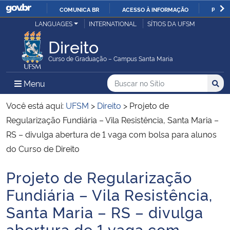
COMUNICA BR
ACESSO À INFORMAÇÃO
PARTI
Casa Civil
LANGUAGES
INTERNATIONAL
SÍTIOS DA UFSM
IR
PARA
Direito
Ministério da Justiça e Segurança Pública
O
Curso de Graduação – Campus Santa Maria
CONTEÚDO
Ministério da Defesa
Buscar no no Sítio
Busca
Busca:
Menu Principal do Sítio
Menu
Busc
Ministério das Relações Exteriores
Você está aqui:
UFSM
>
Direito
>
Projeto de
Regularização Fundiária – Vila Resistência, Santa Maria –
Ministério da Economia
RS – divulga abertura de 1 vaga com bolsa para alunos
do Curso de Direito
Ministério da Infraestrutura
Projeto de Regularização
Início do conteúdo
Ministério da Agricultura, Pecuária e Abastecimento
Fundiária – Vila Resistência,
Santa Maria – RS – divulga
Ministério da Educação
abertura de 1 vaga com