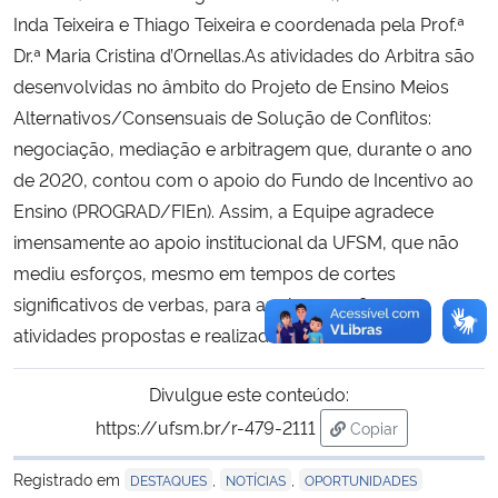
Inda Teixeira e Thiago Teixeira e coordenada pela Prof.ª
Dr.ª Maria Cristina d’Ornellas.As atividades do Arbitra são
desenvolvidas no âmbito do Projeto de Ensino Meios
Alternativos/Consensuais de Solução de Conflitos:
negociação, mediação e arbitragem que, durante o ano
de 2020, contou com o apoio do Fundo de Incentivo ao
Ensino (PROGRAD/FIEn). Assim, a Equipe agradece
imensamente ao apoio institucional da UFSM, que não
mediu esforços, mesmo em tempos de cortes
significativos de verbas, para apoiar e confiar nas
atividades propostas e realizadas.
Divulgue este conteúdo:
https://ufsm.br/r-479-2111
Copiar
para área de trans
Registrado em
,
,
DESTAQUES
NOTÍCIAS
OPORTUNIDADES