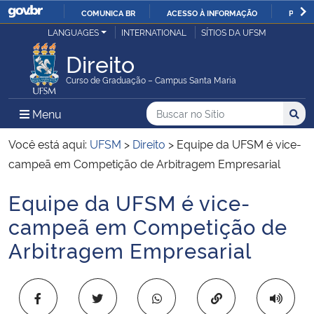
COMUNICA BR
ACESSO À INFORMAÇÃO
PARTI
Casa Civil
LANGUAGES
INTERNATIONAL
SÍTIOS DA UFSM
IR
PARA
Direito
Ministério da Justiça e Segurança Pública
O
Curso de Graduação – Campus Santa Maria
CONTEÚDO
Ministério da Defesa
Buscar no no Sítio
Busca
Busca:
Menu Principal do Sítio
Menu
Busc
Ministério das Relações Exteriores
Você está aqui:
UFSM
>
Direito
>
Equipe da UFSM é vice-
campeã em Competição de Arbitragem Empresarial
Ministério da Economia
Equipe da UFSM é vice-
Início do conteúdo
Ministério da Infraestrutura
campeã em Competição de
Arbitragem Empresarial
Ministério da Agricultura, Pecuária e Abastecimento
Ministério da Educação
Copiar para área 