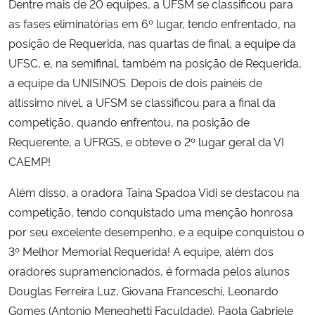
Dentre mais de 20 equipes, a UFSM se classificou para
as fases eliminatórias em 6º lugar, tendo enfrentado, na
Secretaria-Geral
posição de Requerida, nas quartas de final, a equipe da
UFSC, e, na semifinal, também na posição de Requerida,
Secretaria de Governo
a equipe da UNISINOS. Depois de dois painéis de
altíssimo nível, a UFSM se classificou para a final da
Gabinete de Segurança Institucional
competição, quando enfrentou, na posição de
Requerente, a UFRGS, e obteve o 2º lugar geral da VI
Advocacia-Geral da União
CAEMP!
Banco Central do Brasil
Além disso, a oradora Taina Spadoa Vidi se destacou na
competição, tendo conquistado uma menção honrosa
Planalto
por seu excelente desempenho, e a equipe conquistou o
3º Melhor Memorial Requerida! A equipe, além dos
oradores supramencionados, é formada pelos alunos
Douglas Ferreira Luz, Giovana Franceschi, Leonardo
Gomes (Antonio Meneghetti Faculdade), Paola Gabriele