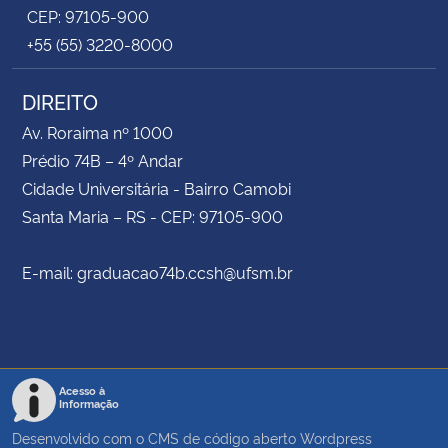
CEP: 97105-900
+55 (55) 3220-8000
DIREITO
Av. Roraima nº 1000
Prédio 74B – 4º Andar
Cidade Universitária - Bairro Camobi
Santa Maria – RS - CEP: 97105-900
E-mail: graduacao74b.ccsh@ufsm.br
Acesso à
Informação
Desenvolvido com o CMS de código aberto
Wordpress