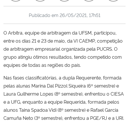
Ministério da Cidadania
Publicado em
26/05/2021, 17h51
Ministério da Saúde
O Arbitra, equipe de arbitragem da UFSM, participou,
Ministério de Minas e Energia
entre os dias 21 e 23 de maio, da VI CAEMP, competição
de arbitragem empresarial organizada pela PUCRS. O
Ministério da Ciência, Tecnologia, Inovações e Comunicações
grupo atingiu ótimos resultados, tendo competido com
equipes de todas as regiões do país.
Ministério do Meio Ambiente
Nas fases classificatórias, a dupla Requerente, formada
Ministério do Turismo
pelas alunas Marina Dal Pizzol Siqueira (6º semestre) e
Laura Guilherme Lopes (8º semestre), enfrentou o CIESA
Ministério do Desenvolvimento Regional
e a UFG, enquanto a equipe Requerida, formada pelos
alunos Taina Spadoa Vidi (8º semestre) e Rafael Garcia
Controladoria-Geral da União
Camuña Neto (3º semestre), enfrentou a PGE/RJ e a URI.
Ministério da Mulher, da Família e dos Direitos Humanos