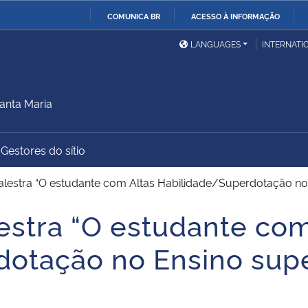
COMUNICA BR
ACESSO À INFORMAÇÃO
Ministério da Defesa
Ministério das Relações
Mini
IR
LANGUAGES
INTERNATI
Exteriores
PARA
O
Ministério da Cidadania
Ministério da Saúde
Mini
CONTEÚDO
anta Maria
Gestores do sítio
Ministério do
Controladoria-Geral da
Mini
Desenvolvimento Regional
União
Famí
alestra “O estudante com Altas Habilidade/Superdotação no E
Hum
estra “O estudante com
Advocacia-Geral da União
Banco Central do Brasil
Plan
otação no Ensino super