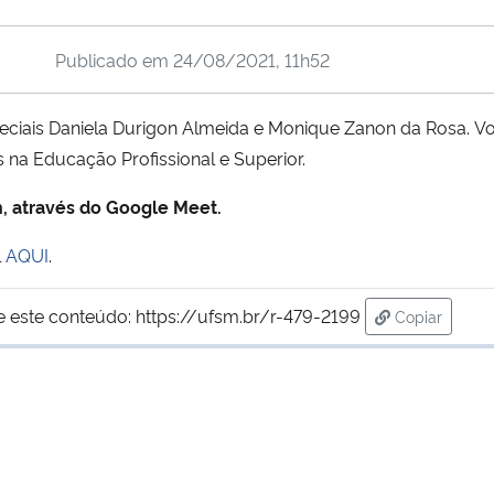
Publicado em
24/08/2021, 11h52
eciais Daniela Durigon Almeida e Monique Zanon da Rosa. Vo
 na Educação Profissional e Superior.
h, através do Google Meet.
l
AQUI
.
e este conteúdo:
https://ufsm.br/r-479-2199
Copiar
para área d