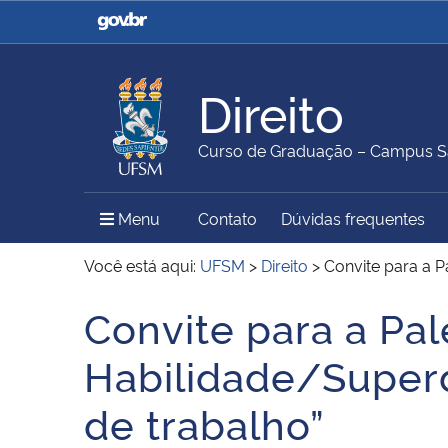
Casa Civil
Ministério da Justiça e
Segurança Pública
Direito
Ministério da Agricultura,
Ministério da Educação
Curso de Graduação – Campus S
Pecuária e Abastecimento
Menu Principal do Sítio
Menu
Contato
Dúvidas frequentes
Ministério do Meio Ambiente
Ministério do Turismo
Você está aqui:
UFSM
>
Direito
>
Convite para a P
Convite para a Pal
Início do conteúdo
Secretaria de Governo
Gabinete de Segurança
Habilidade/Superd
Institucional
de trabalho”