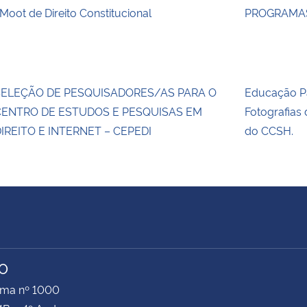
 Moot de Direito Constitucional
PROGRAMAS
SELEÇÃO DE PESQUISADORES/AS PARA O
Educação Pa
CENTRO DE ESTUDOS E PESQUISAS EM
Fotografias
IREITO E INTERNET – CEPEDI
do CCSH.
TO
ima nº 1000