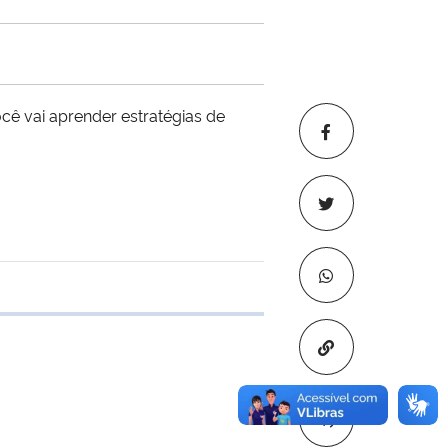
cê vai aprender estratégias de
e transferência
Copiar para áre