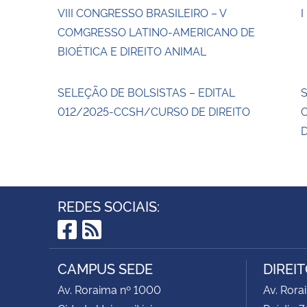
VIII CONGRESSO BRASILEIRO – V
I
COMGRESSO LATINO-AMERICANO DE
BIOÉTICA E DIREITO ANIMAL
SELEÇÃO DE BOLSISTAS – EDITAL
012/2025-CCSH/CURSO DE DIREITO
D
REDES SOCIAIS:
Facebook
RSS
CAMPUS SEDE
DIREI
Av. Roraima nº 1000
Av. Rora