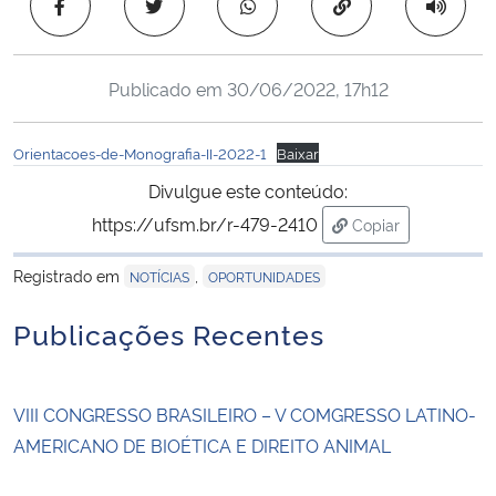
Copiar para área 
Ministério da Cidadania
Ministério da Saúde
Publicado em
30/06/2022, 17h12
Ministério de Minas e Energia
Orientacoes-de-Monografia-II-2022-1
Baixar
Divulgue este conteúdo:
Ministério da Ciência, Tecnologia, Inovações e Comunicações
https://ufsm.br/r-479-2410
Copiar
para área de tran
Ministério do Meio Ambiente
Registrado em
,
NOTÍCIAS
OPORTUNIDADES
Ministério do Turismo
Publicações Recentes
Ministério do Desenvolvimento Regional
VIII CONGRESSO BRASILEIRO – V COMGRESSO LATINO-
Controladoria-Geral da União
AMERICANO DE BIOÉTICA E DIREITO ANIMAL
Ministério da Mulher, da Família e dos Direitos Humanos