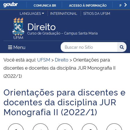
COMUNICA BR
ACESSO À INFORMAÇÃO
PARTI
Casa Civil
LANGUAGES
INTERNATIONAL
SÍTIOS DA UFSM
IR
PARA
Direito
Ministério da Justiça e Segurança Pública
O
Curso de Graduação – Campus Santa Maria
CONTEÚDO
Ministério da Defesa
Buscar no no Sítio
Busca
Busca:
Menu Principal do Sítio
Menu
Busc
Ministério das Relações Exteriores
Você está aqui:
UFSM
>
Direito
>
Orientações para
discentes e docentes da disciplina JUR Monografia II
Ministério da Economia
(2022/1)
Orientações para discentes e
Ministério da Infraestrutura
Início do conteúdo
docentes da disciplina JUR
Ministério da Agricultura, Pecuária e Abastecimento
Monografia II (2022/1)
Ministério da Educação