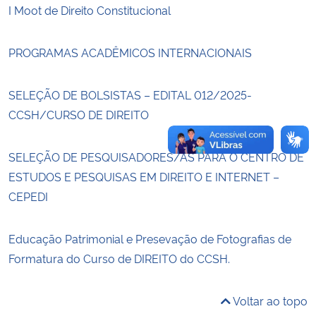
I Moot de Direito Constitucional
Secretaria-Geral
PROGRAMAS ACADÊMICOS INTERNACIONAIS
Secretaria de Governo
SELEÇÃO DE BOLSISTAS – EDITAL 012/2025-
Gabinete de Segurança Institucional
CCSH/CURSO DE DIREITO
Advocacia-Geral da União
SELEÇÃO DE PESQUISADORES/AS PARA O CENTRO DE
ESTUDOS E PESQUISAS EM DIREITO E INTERNET –
Banco Central do Brasil
CEPEDI
Planalto
Educação Patrimonial e Presevação de Fotografias de
Formatura do Curso de DIREITO do CCSH.
Voltar ao topo