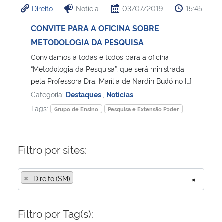
Direito
Notícia
03/07/2019
15:45
Ministério da Cidadania
CONVITE PARA A OFICINA SOBRE
Ministério da Saúde
METODOLOGIA DA PESQUISA
Convidamos a todas e todos para a oficina
Ministério de Minas e Energia
“Metodologia da Pesquisa”, que será ministrada
pela Professora Dra. Marília de Nardin Budó no […]
Ministério da Ciência, Tecnologia, Inovações e Comunicações
Categoria:
Destaques
,
Notícias
Tags:
Grupo de Ensino
Pesquisa e Extensão Poder
Ministério do Meio Ambiente
Ministério do Turismo
Filtro por sites:
Ministério do Desenvolvimento Regional
×
Direito (SM)
×
Controladoria-Geral da União
Filtro por Tag(s):
Ministério da Mulher, da Família e dos Direitos Humanos