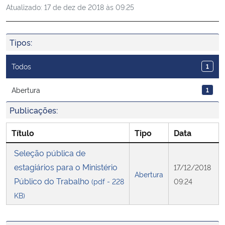
Atualizado:
17 de dez de 2018 às 09:25
Ministério da Cidadania
Ministério da Saúde
Tipos:
Ministério de Minas e Energia
Todos
1
Ministério da Ciência, Tecnologia, Inovações e Comunicações
Abertura
1
Publicações:
Ministério do Meio Ambiente
Título
Tipo
Data
Ministério do Turismo
Seleção pública de
estagiários para o Ministério
17/12/2018
Ministério do Desenvolvimento Regional
Abertura
Público do Trabalho
(pdf - 228
09:24
Controladoria-Geral da União
KB)
Ministério da Mulher, da Família e dos Direitos Humanos