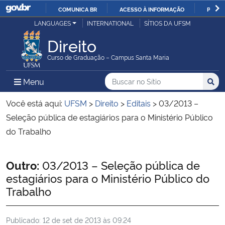
COMUNICA BR
ACESSO À INFORMAÇÃO
PARTI
Casa Civil
LANGUAGES
INTERNATIONAL
SÍTIOS DA UFSM
IR
PARA
Direito
Ministério da Justiça e Segurança Pública
O
Curso de Graduação – Campus Santa Maria
CONTEÚDO
Ministério da Defesa
Buscar no no Sítio
Busca
Busca:
Menu Principal do Sítio
Menu
Busc
Ministério das Relações Exteriores
Você está aqui:
UFSM
>
Direito
>
Editais
>
03/2013 –
Seleção pública de estagiários para o Ministério Público
Ministério da Economia
do Trabalho
Ministério da Infraestrutura
Início do conteúdo
Outro:
03/2013 – Seleção pública de
estagiários para o Ministério Público do
Ministério da Agricultura, Pecuária e Abastecimento
Trabalho
Ministério da Educação
Publicado:
12 de set de 2013 às 09:24