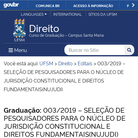
COMUNICA BR
ACESSO À INFORMAÇÃO
PARTI
Casa Civil
LANGUAGES
INTERNATIONAL
SÍTIOS DA UFSM
IR
PARA
Direito
Ministério da Justiça e Segurança Pública
O
Curso de Graduação – Campus Santa Maria
CONTEÚDO
Ministério da Defesa
Buscar no no Sítio
Busca
Busca:
Menu Principal do Sítio
Menu
Busc
Ministério das Relações Exteriores
Você está aqui:
UFSM
>
Direito
>
Editais
>
003/2019 –
SELEÇÃO DE PESQUISADORES PARA O NÚCLEO DE
Ministério da Economia
JURISDIÇÃO CONSTITUCIONAL E DIREITOS
FUNDAMENTAIS(NUJUDI)
Ministério da Infraestrutura
Início do conteúdo
Graduação:
003/2019 – SELEÇÃO DE
Ministério da Agricultura, Pecuária e Abastecimento
PESQUISADORES PARA O NÚCLEO DE
JURISDIÇÃO CONSTITUCIONAL E
Ministério da Educação
DIREITOS FUNDAMENTAIS(NUJUDI)