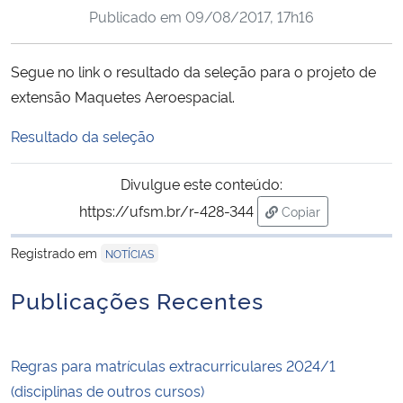
Publicado em
09/08/2017, 17h16
Ministério da Cidadania
Ministério da Saúde
Segue no link o resultado da seleção para o projeto de
extensão Maquetes Aeroespacial.
Ministério de Minas e Energia
Resultado da seleção
Ministério da Ciência, Tecnologia, Inovações e Comunicações
Divulgue este conteúdo:
Ministério do Meio Ambiente
https://ufsm.br/r-428-344
Copiar
para área de trans
Registrado em
NOTÍCIAS
Ministério do Turismo
Publicações Recentes
Ministério do Desenvolvimento Regional
Controladoria-Geral da União
Regras para matrículas extracurriculares 2024/1
(disciplinas de outros cursos)
Ministério da Mulher, da Família e dos Direitos Humanos