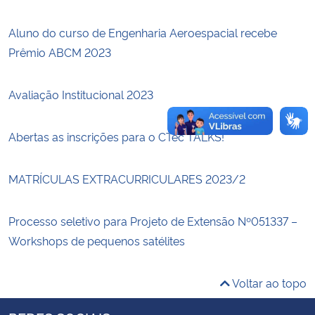
Aluno do curso de Engenharia Aeroespacial recebe
Secretaria-Geral
Prêmio ABCM 2023
Secretaria de Governo
Avaliação Institucional 2023
Gabinete de Segurança Institucional
Abertas as inscrições para o CTec TALKS!
Advocacia-Geral da União
MATRÍCULAS EXTRACURRICULARES 2023/2
Banco Central do Brasil
Planalto
Processo seletivo para Projeto de Extensão Nº051337 –
Workshops de pequenos satélites
Voltar ao topo