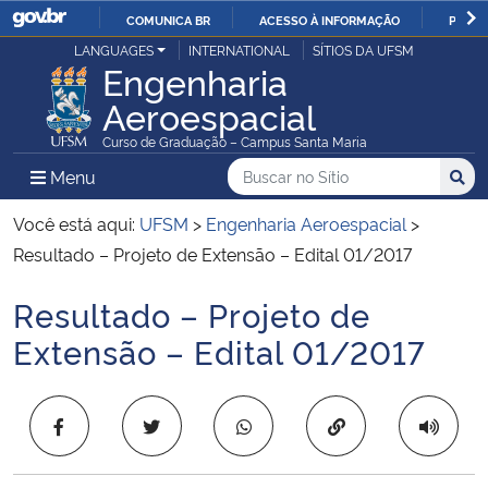
COMUNICA BR
ACESSO À INFORMAÇÃO
PARTI
Casa Civil
LANGUAGES
INTERNATIONAL
SÍTIOS DA UFSM
IR
Engenharia
PARA
Aeroespacial
Ministério da Justiça e Segurança Pública
O
Curso de Graduação – Campus Santa Maria
CONTEÚDO
Ministério da Defesa
Buscar no no Sítio
Busca
Busca:
Menu Principal do Sítio
Menu
Busc
Ministério das Relações Exteriores
Você está aqui:
UFSM
>
Engenharia Aeroespacial
>
Resultado – Projeto de Extensão – Edital 01/2017
Ministério da Economia
Resultado – Projeto de
Início do conteúdo
Ministério da Infraestrutura
Extensão – Edital 01/2017
Ministério da Agricultura, Pecuária e Abastecimento
Copiar para área 
Ministério da Educação