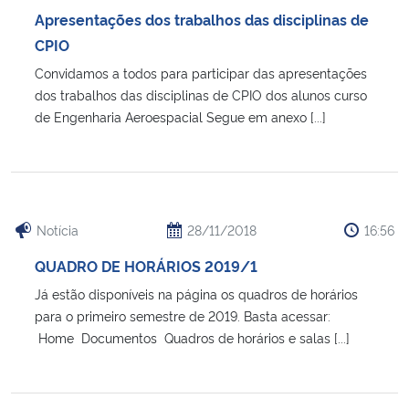
Apresentações dos trabalhos das disciplinas de
Secretaria-Geral
CPIO
Convidamos a todos para participar das apresentações
Secretaria de Governo
dos trabalhos das disciplinas de CPIO dos alunos curso
de Engenharia Aeroespacial Segue em anexo [...]
Gabinete de Segurança Institucional
Advocacia-Geral da União
Notícia
28/11/2018
16:56
Banco Central do Brasil
QUADRO DE HORÁRIOS 2019/1
Planalto
Já estão disponíveis na página os quadros de horários
para o primeiro semestre de 2019. Basta acessar:
Home Documentos Quadros de horários e salas [...]