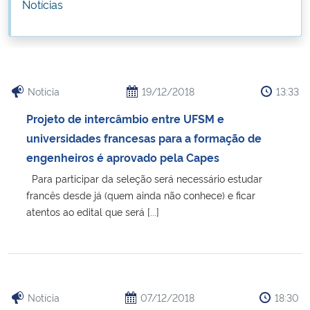
Notícias
Ministério da Cidadania
Ministério da Saúde
Ministério de Minas e Energia
Notícia
19/12/2018
13:33
Projeto de intercâmbio entre UFSM e
Ministério da Ciência, Tecnologia, Inovações e Comunicações
universidades francesas para a formação de
engenheiros é aprovado pela Capes
Ministério do Meio Ambiente
Para participar da seleção será necessário estudar
francês desde já (quem ainda não conhece) e ficar
Ministério do Turismo
atentos ao edital que será [...]
Ministério do Desenvolvimento Regional
Controladoria-Geral da União
Notícia
07/12/2018
18:30
Ministério da Mulher, da Família e dos Direitos Humanos