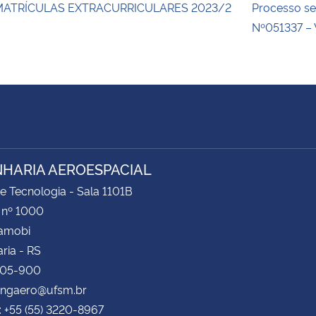
MATRÍCULAS EXTRACURRICULARES 2023/2
Processo se
Nº051337 – 
HARIA AEROESPACIAL
e Tecnologia - Sala 1101B
 nº 1000
Camobi
ria - RS
105-900
 engaero@ufsm.br
: +55 (55) 3220-8967