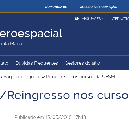
COMUNICA BR
ACESSO À INFORMAÇÃO
Ministério da Defesa
Ministério das Relações
Mini
IR
LANGUAGES
INTERNATI
Exteriores
PARA
eroespacial
O
Ministério da Cidadania
Ministério da Saúde
Mini
CONTEÚDO
anta Maria
tato
Dúvidas Frequentes
Gestores do sítio
Ministério do
Controladoria-Geral da
Mini
Desenvolvimento Regional
União
Famí
>
Vagas de Ingresos/Reingresso nos cursos da UFSM
Hum
s/Reingresso nos curs
Advocacia-Geral da União
Banco Central do Brasil
Plan
Publicado em
15/05/2018, 17h43