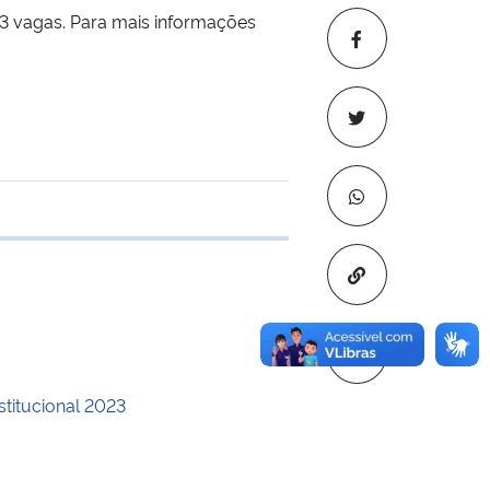
3 vagas. Para mais informações
 transferência
Copiar para áre
stitucional 2023