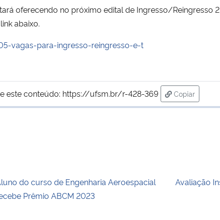
ará oferecendo no próximo edital de Ingresso/Reingresso 2
link abaixo.
-905-vagas-para-ingresso-reingresso-e-t
e este conteúdo:
https://ufsm.br/r-428-369
Copiar
para área de
luno do curso de Engenharia Aeroespacial
Avaliação In
ecebe Prêmio ABCM 2023