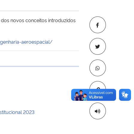
o dos novos conceitos introduzidos
genharia-aeroespacial/
 transferência
Copiar para áre
stitucional 2023