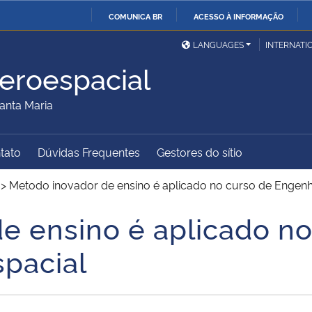
COMUNICA BR
ACESSO À INFORMAÇÃO
Ministério da Defesa
Ministério das Relações
Mini
IR
LANGUAGES
INTERNATI
Exteriores
PARA
eroespacial
O
Ministério da Cidadania
Ministério da Saúde
Mini
CONTEÚDO
anta Maria
tato
Dúvidas Frequentes
Gestores do sítio
Ministério do
Controladoria-Geral da
Mini
Desenvolvimento Regional
União
Famí
>
Metodo inovador de ensino é aplicado no curso de Engenh
Hum
e ensino é aplicado no
Advocacia-Geral da União
Banco Central do Brasil
Plan
pacial