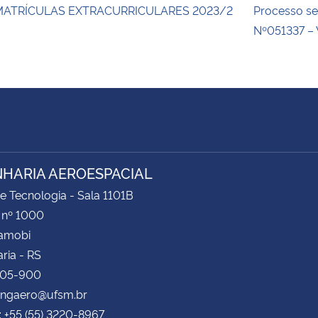
MATRÍCULAS EXTRACURRICULARES 2023/2
Processo se
Nº051337 – 
HARIA AEROESPACIAL
e Tecnologia - Sala 1101B
 nº 1000
Camobi
ria - RS
105-900
 engaero@ufsm.br
: +55 (55) 3220-8967