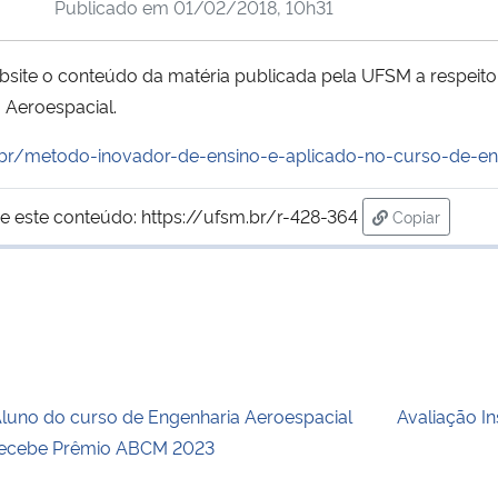
Publicado em
01/02/2018, 10h31
ebsite o conteúdo da matéria publicada pela UFSM a respeit
 Aeroespacial.
br/metodo-inovador-de-ensino-
e-aplicado-no-curso-de-
en
e este conteúdo:
https://ufsm.br/r-428-364
Copiar
para área de
luno do curso de Engenharia Aeroespacial
Avaliação In
ecebe Prêmio ABCM 2023