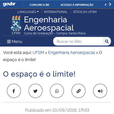
COMUNICA BR
ACESSO À INFORMAÇÃO
PARTI
Casa Civil
LANGUAGES
INTERNATIONAL
SÍTIOS DA UFSM
IR
Engenharia
PARA
Aeroespacial
Ministério da Justiça e Segurança Pública
O
Curso de Graduação – Campus Santa Maria
CONTEÚDO
Ministério da Defesa
Buscar no no Sítio
Busca
Busca:
Menu Principal do Sítio
Menu
Busc
Ministério das Relações Exteriores
Você está aqui:
UFSM
>
Engenharia Aeroespacial
>
O
espaço é o limite!
Ministério da Economia
O espaço é o limite!
Início do conteúdo
Ministério da Infraestrutura
Copiar para área 
Ministério da Agricultura, Pecuária e Abastecimento
Ministério da Educação
Publicado em
10/09/2018, 17h33