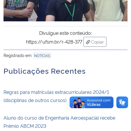
Secretaria-Geral
Secretaria de Governo
Divulgue este conteúdo:
https://ufsm.br/r-428-377
Copiar
Gabinete de Segurança Institucional
para área de trans
Registrado em
NOTÍCIAS
Advocacia-Geral da União
Publicações Recentes
Banco Central do Brasil
Planalto
Regras para matrículas extracurriculares 2024/1
(disciplinas de outros cursos)
Aluno do curso de Engenharia Aeroespacial recebe
Prêmio ABCM 2023