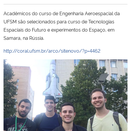
Ministério da Cidadania
Acadêmicos do curso de Engenharia Aeroespacial da
Ministério da Saúde
UFSM são selecionados para curso de Tecnologias
Espaciais do Futuro e experimentos do Espaço, em
Ministério de Minas e Energia
Samara, na Rússia.
http://coral.ufsm.br/arco/sitenovo/?p=4462
Ministério da Ciência, Tecnologia, Inovações e Comunicações
Ministério do Meio Ambiente
Ministério do Turismo
Ministério do Desenvolvimento Regional
Controladoria-Geral da União
Ministério da Mulher, da Família e dos Direitos Humanos