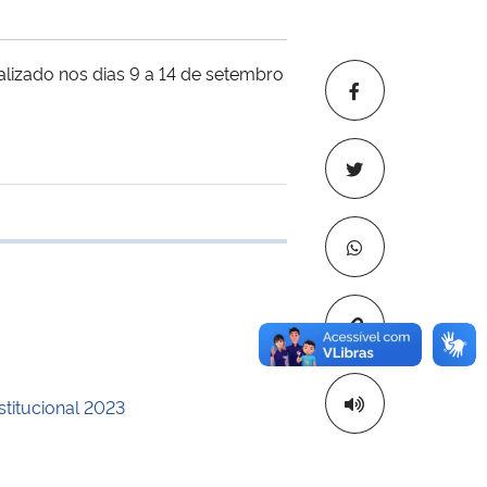
alizado nos dias 9 a 14 de setembro
 transferência
Copiar para áre
stitucional 2023