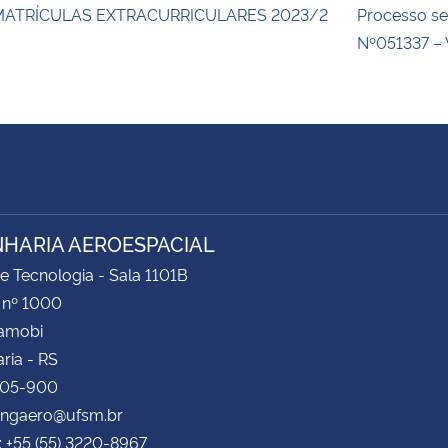
MATRÍCULAS EXTRACURRICULARES 2023/2
Processo se
Nº051337 – 
HARIA AEROESPACIAL
e Tecnologia - Sala 1101B
 nº 1000
Camobi
ria - RS
105-900
 engaero@ufsm.br
: +55 (55) 3220-8967