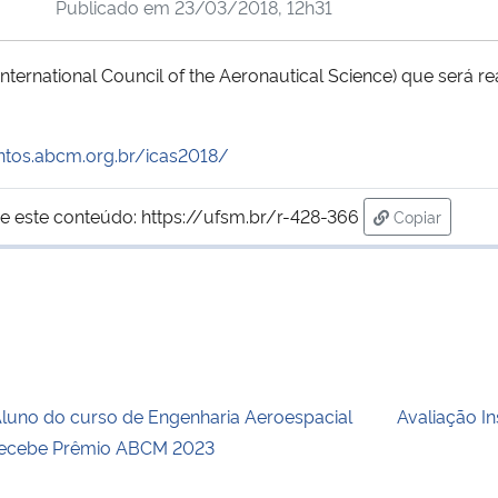
Publicado em
23/03/2018, 12h31
ternational Council of the Aeronautical Science) que será re
entos.abcm.org.br/icas2018/
e este conteúdo:
https://ufsm.br/r-428-366
Copiar
para área de
luno do curso de Engenharia Aeroespacial
Avaliação In
ecebe Prêmio ABCM 2023