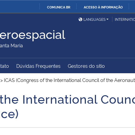
COMUNICA BR
ACESSO À INFORMAÇÃO
Ministério da Defesa
Ministério das Relações
Mini
IR
LANGUAGES
INTERNATI
Exteriores
PARA
eroespacial
O
Ministério da Cidadania
Ministério da Saúde
Mini
CONTEÚDO
anta Maria
tato
Dúvidas Frequentes
Gestores do sítio
Ministério do
Controladoria-Geral da
Mini
Desenvolvimento Regional
União
Famí
>
ICAS (Congress of the International Council of the Aeronaut
Hum
the International Counc
Advocacia-Geral da União
Banco Central do Brasil
Plan
nce)