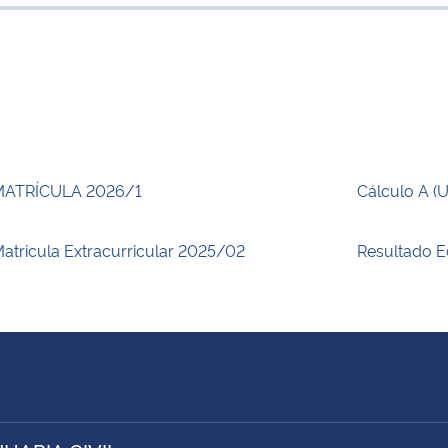
para área de
MATRÍCULA 2026/1
Cálculo A (
atricula Extracurricular 2025/02
Resultado E