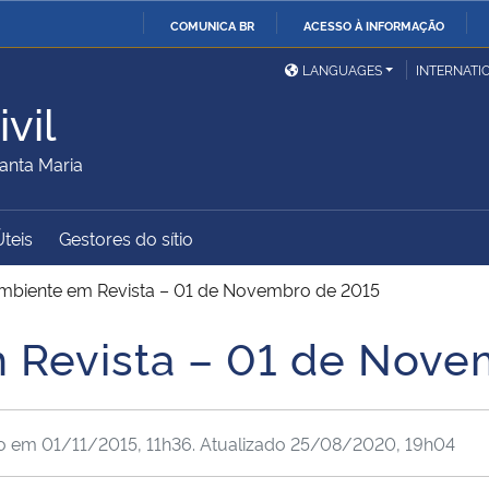
COMUNICA BR
ACESSO À INFORMAÇÃO
Ministério da Defesa
Ministério das Relações
Mini
IR
LANGUAGES
INTERNATI
Exteriores
PARA
vil
O
Ministério da Cidadania
Ministério da Saúde
Mini
CONTEÚDO
anta Maria
Úteis
Gestores do sítio
Ministério do
Controladoria-Geral da
Mini
Desenvolvimento Regional
União
Famí
mbiente em Revista – 01 de Novembro de 2015
Hum
 Revista – 01 de Nove
Advocacia-Geral da União
Banco Central do Brasil
Plan
do em
01/11/2015, 11h36
. Atualizado
25/08/2020, 19h04