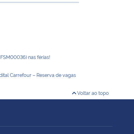
 transferência
UFSM00036) nas férias!
dital Carrefour – Reserva de vagas
Voltar ao topo