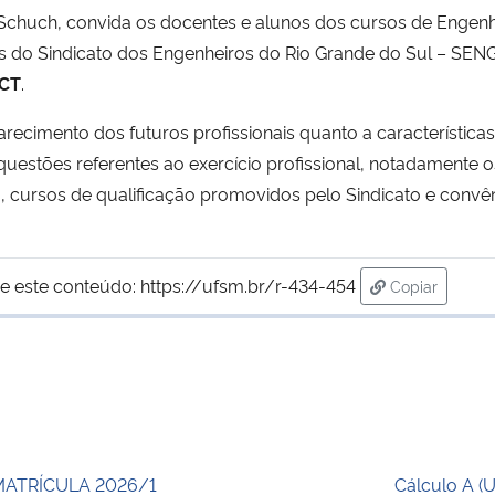
o Schuch, convida os docentes e alunos dos cursos de Engen
 do Sindicato dos Engenheiros do Rio Grande do Sul – SEN
 CT
.
ecimento dos futuros profissionais quanto a características
uestões referentes ao exercício profissional, notadamente 
, cursos de qualificação promovidos pelo Sindicato e convêni
e este conteúdo:
https://ufsm.br/r-434-454
Copiar
para área de
MATRÍCULA 2026/1
Cálculo A (