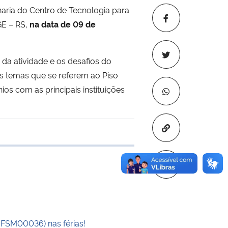
haria do Centro de Tecnologia para
GE – RS,
na data de 09 de
 da atividade e os desafios do
os temas que se referem ao Piso
os com as principais instituições
Copiar para áre
 transferência
UFSM00036) nas férias!