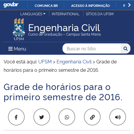
COMUNICA BR
ACESSO À INFORMAÇÃO
PARTI
Casa Civil
LANGUAGES
INTERNATIONAL
SÍTIOS DA UFSM
IR
PARA
Engenharia Civil
Ministério da Justiça e Segurança Pública
O
Curso de Graduação – Campus Santa Maria
CONTEÚDO
Ministério da Defesa
Buscar no no Sítio
Busca
Busca:
Menu Principal do Sítio
Menu
Busc
Ministério das Relações Exteriores
Você está aqui:
UFSM
>
Engenharia Civil
>
Grade de
horários para o primeiro semestre de 2016.
Ministério da Economia
Grade de horários para o
Início do conteúdo
Ministério da Infraestrutura
primeiro semestre de 2016.
Ministério da Agricultura, Pecuária e Abastecimento
Copiar para área 
Ministério da Educação