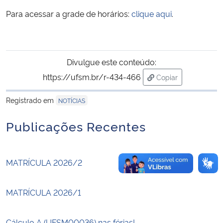
Para acessar a grade de horários:
clique aqui
.
Secretaria-Geral
Secretaria de Governo
Divulgue este conteúdo:
https://ufsm.br/r-434-466
Gabinete de Segurança Institucional
Copiar
para área de trans
Registrado em
NOTÍCIAS
Advocacia-Geral da União
Publicações Recentes
Banco Central do Brasil
Planalto
MATRÍCULA 2026/2
MATRÍCULA 2026/1
Cálculo A (UFSM00036) nas férias!