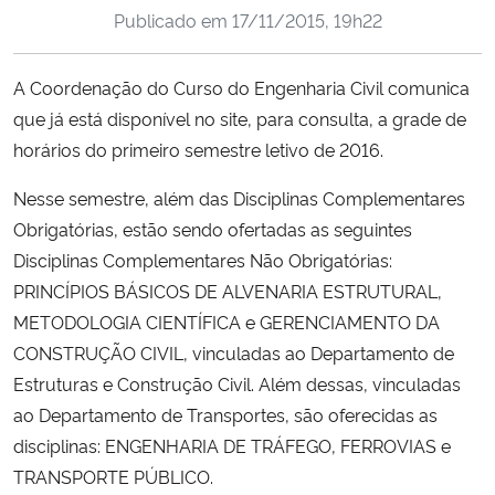
Publicado em
17/11/2015, 19h22
Ministério da Cidadania
Ministério da Saúde
A Coordenação do Curso do Engenharia Civil comunica
que já está disponível no site, para consulta, a grade de
Ministério de Minas e Energia
horários do primeiro semestre letivo de 2016.
Ministério da Ciência, Tecnologia, Inovações e Comunicações
Nesse semestre, além das Disciplinas Complementares
Obrigatórias, estão sendo ofertadas as seguintes
Ministério do Meio Ambiente
Disciplinas Complementares Não Obrigatórias:
PRINCÍPIOS BÁSICOS DE ALVENARIA ESTRUTURAL,
Ministério do Turismo
METODOLOGIA CIENTÍFICA e GERENCIAMENTO DA
CONSTRUÇÃO CIVIL, vinculadas ao Departamento de
Ministério do Desenvolvimento Regional
Estruturas e Construção Civil. Além dessas, vinculadas
ao Departamento de Transportes, são oferecidas as
Controladoria-Geral da União
disciplinas: ENGENHARIA DE TRÁFEGO, FERROVIAS e
TRANSPORTE PÚBLICO.
Ministério da Mulher, da Família e dos Direitos Humanos