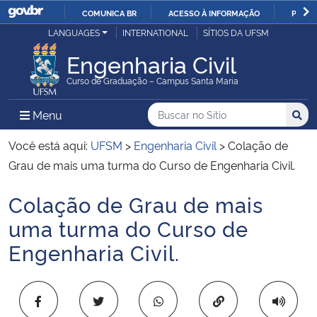
COMUNICA BR
ACESSO À INFORMAÇÃO
PARTI
Casa Civil
LANGUAGES
INTERNATIONAL
SÍTIOS DA UFSM
IR
PARA
Engenharia Civil
Ministério da Justiça e Segurança Pública
O
Curso de Graduação – Campus Santa Maria
CONTEÚDO
Ministério da Defesa
Buscar no no Sítio
Busca
Busca:
Menu Principal do Sítio
Menu
Busc
Ministério das Relações Exteriores
Você está aqui:
UFSM
>
Engenharia Civil
>
Colação de
Grau de mais uma turma do Curso de Engenharia Civil.
Ministério da Economia
Colação de Grau de mais
Início do conteúdo
Ministério da Infraestrutura
uma turma do Curso de
Engenharia Civil.
Ministério da Agricultura, Pecuária e Abastecimento
Ministério da Educação
Copiar para área 