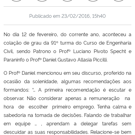
Ministério da Cidadania
Publicado em
23/02/2016, 15h40
Ministério da Saúde
No dia 12 de fevereiro, do corrente ano, aconteceu a
Ministério de Minas e Energia
colação de grau da 91º turma do Curso de Engenharia
Civil, sendo Patrono o Profº Luciano Pivoto Specht e
Ministério da Ciência, Tecnologia, Inovações e Comunicações
Paraninfo o Profº Daniel Gustavo Allasia Piccilli.
Ministério do Meio Ambiente
O Profº Daniel mencionou em seu discurso, proferido na
ocasião da solenidade, algumas recomendações aos
Ministério do Turismo
formandos: “… A pri
m
eira re
c
o
m
e
n
d
a
ç
ã
o é escutar e
observar. Não considerar a
p
enas a remunera
ç
ão na
Ministério do Desenvolvimento Regional
hora de e
s
colher primeiro emprego. Tenha calma e
sab
e
doria na tomada de decisõe
s
. Falando de trabalhar
Controladoria-Geral da União
em equipe … , aprendam a delegar tarefas sem
descuidar as suas responsabilidades. Relacione-se bem
Ministério da Mulher, da Família e dos Direitos Humanos