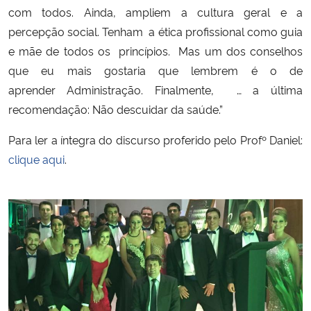
com todos. Ainda, ampliem a
c
ultura geral e a
pe
r
cepção social. Tenham a ética profissional como guia
Secretaria-Geral
e mãe de todos os princípios. Mas um dos conselhos
que eu mais gostaria que lembrem é o de
Secretaria de Governo
aprender Administração.
F
in
a
l
m
en
t
e, … a
ú
l
t
i
m
a
Gabinete de Segurança Institucional
reco
m
en
d
a
ç
ã
o
: Não descuidar da saúde.”
Para ler a íntegra do discurso proferido pelo Profº Daniel:
Advocacia-Geral da União
clique aqui
.
Banco Central do Brasil
Planalto