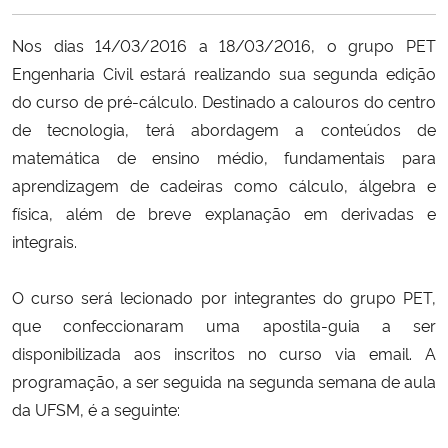
Ministério da Cidadania
Nos dias 14/03/2016 a 18/03/2016, o grupo PET
Ministério da Saúde
Engenharia Civil estará realizando sua segunda edição
do curso de pré-cálculo. Destinado a calouros do centro
Ministério de Minas e Energia
de tecnologia, terá abordagem a conteúdos de
matemática de ensino médio, fundamentais para
Ministério da Ciência, Tecnologia, Inovações e Comunicações
aprendizagem de cadeiras como cálculo, álgebra e
física, além de breve explanação em derivadas e
Ministério do Meio Ambiente
integrais.
Ministério do Turismo
O curso será lecionado por integrantes do grupo PET,
que confeccionaram uma apostila-guia a ser
Ministério do Desenvolvimento Regional
disponibilizada aos inscritos no curso via email. A
programação, a ser seguida na segunda semana de aula
Controladoria-Geral da União
da UFSM, é a seguinte:
Ministério da Mulher, da Família e dos Direitos Humanos