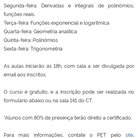
Segunda-feira: Derivadas e integrais de polinômios,
funções reais.
Secretaria-Geral
Terça-feira: Funções exponencial e logaritmica
Quarta-feira: Geometria analítica
Secretaria de Governo
Quinta-feira: Polinômios
Gabinete de Segurança Institucional
Sexta-feira: Trigonometria
Advocacia-Geral da União
As aulas iniciarão as 18h, com sala a ser divulgada por
email aos inscritos.
Banco Central do Brasil
O curso é gratuito, e a inscrição pode ser realizada no
Planalto
formulário abaixo ou na sala 141 do CT.
*Alunos com 80% de presença terão direito a certificado.
Para mais informações, contate o PET pelo
site
,