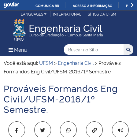
COMUNICA BR
ACESSO À INFORMAÇÃO
PARTI
Casa Civil
LANGUAGES
INTERNATIONAL
SÍTIOS DA UFSM
IR
PARA
Engenharia Civil
Ministério da Justiça e Segurança Pública
O
Curso de Graduação – Campus Santa Maria
CONTEÚDO
Ministério da Defesa
Buscar no no Sítio
Busca
Busca:
Menu Principal do Sítio
Menu
Busc
Ministério das Relações Exteriores
Você está aqui:
UFSM
>
Engenharia Civil
>
Prováveis
Formandos Eng Civil/UFSM-2016/1º Semestre.
Ministério da Economia
Prováveis Formandos Eng
Início do conteúdo
Ministério da Infraestrutura
Civil/UFSM-2016/1º
Semestre.
Ministério da Agricultura, Pecuária e Abastecimento
Ministério da Educação
Copiar para área 