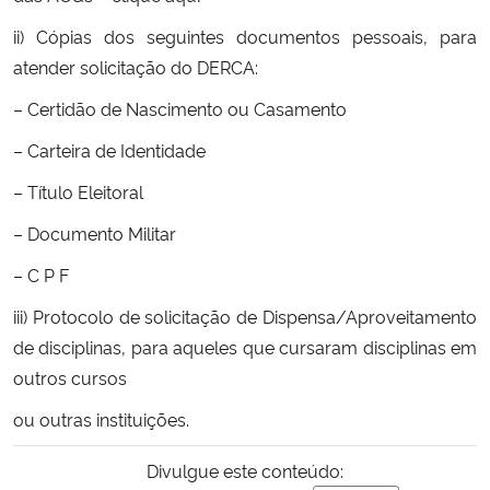
ii) Cópias dos seguintes documentos pessoais, para
Secretaria-Geral
atender solicitação do DERCA:
– Certidão de Nascimento ou Casamento
Secretaria de Governo
– Carteira de Identidade
Gabinete de Segurança Institucional
– Título Eleitoral
Advocacia-Geral da União
– Documento Militar
– C P F
Banco Central do Brasil
iii) Protocolo de solicitação de Dispensa/Aproveitamento
Planalto
de disciplinas, para aqueles que cursaram disciplinas em
outros cursos
ou outras instituições.
Divulgue este conteúdo: