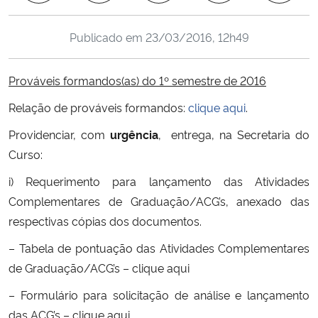
Ministério da Cidadania
Publicado em
23/03/2016, 12h49
Ministério da Saúde
Prováveis formandos(as) do 1º semestre de 2016
Ministério de Minas e Energia
Relação de prováveis formandos:
clique aqui
.
Ministério da Ciência, Tecnologia, Inovações e Comunicações
Providenciar, com
urgência
, entrega, na Secretaria do
Curso:
Ministério do Meio Ambiente
i) Requerimento para lançamento das Atividades
Complementares de Graduação/ACG’s, anexado das
Ministério do Turismo
respectivas cópias dos documentos.
Ministério do Desenvolvimento Regional
– Tabela de pontuação das Atividades Complementares
de Graduação/ACG’s –
clique aqui
Controladoria-Geral da União
– Formulário para solicitação de análise e lançamento
das ACG’s –
clique aqui
Ministério da Mulher, da Família e dos Direitos Humanos