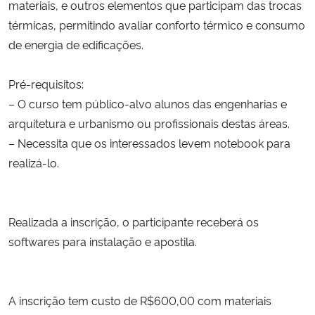
materiais, e outros elementos que participam das trocas
térmicas, permitindo avaliar conforto térmico e consumo
Secretaria-Geral
de energia de edificações.
Secretaria de Governo
Pré-requisitos:
– O curso tem público-alvo alunos das engenharias e
Gabinete de Segurança Institucional
arquitetura e urbanismo ou profissionais destas áreas.
– Necessita que os interessados levem notebook para
Advocacia-Geral da União
realizá-lo.
Banco Central do Brasil
Planalto
Realizada a inscrição, o participante receberá os
softwares para instalação e apostila.
A inscrição tem custo de R$600,00 com materiais