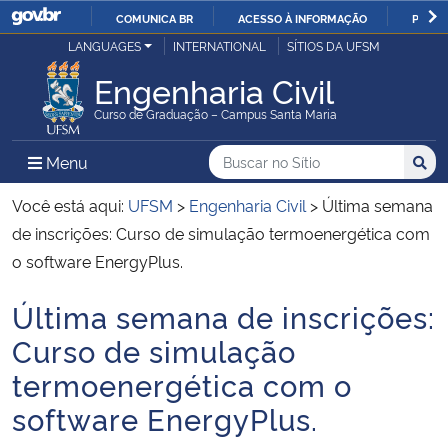
COMUNICA BR
ACESSO À INFORMAÇÃO
PARTI
Casa Civil
LANGUAGES
INTERNATIONAL
SÍTIOS DA UFSM
IR
PARA
Engenharia Civil
Ministério da Justiça e Segurança Pública
O
Curso de Graduação – Campus Santa Maria
CONTEÚDO
Ministério da Defesa
Buscar no no Sítio
Busca
Busca:
Menu Principal do Sítio
Menu
Busc
Ministério das Relações Exteriores
Você está aqui:
UFSM
>
Engenharia Civil
>
Última semana
de inscrições: Curso de simulação termoenergética com
Ministério da Economia
o software EnergyPlus.
Última semana de inscrições:
Ministério da Infraestrutura
Início do conteúdo
Curso de simulação
Ministério da Agricultura, Pecuária e Abastecimento
termoenergética com o
software EnergyPlus.
Ministério da Educação