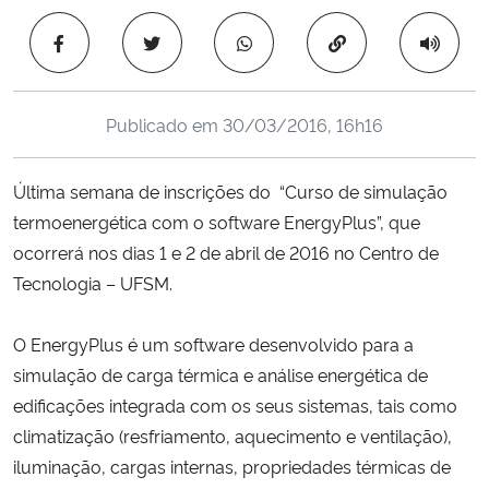
Ministério da Cidadania
Copiar para área 
Ministério da Saúde
Publicado em
30/03/2016, 16h16
Ministério de Minas e Energia
Última semana de inscrições do “
Curso de simulação
Ministério da Ciência, Tecnologia, Inovações e Comunicações
termoenergética com o software EnergyPlus”, que
ocorrerá nos dias 1 e 2 de abril de 2016 no Centro de
Ministério do Meio Ambiente
Tecnologia – UFSM.
Ministério do Turismo
O EnergyPlus é um software desenvolvido para a
Ministério do Desenvolvimento Regional
simulação de carga térmica e análise energética de
edificações integrada com os seus sistemas, tais como
Controladoria-Geral da União
climatização (resfriamento, aquecimento e ventilação),
iluminação, cargas internas, propriedades térmicas de
Ministério da Mulher, da Família e dos Direitos Humanos