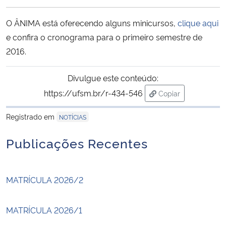
Ministério da Cidadania
O ÂNIMA está oferecendo alguns minicursos,
clique aqui
Ministério da Saúde
e confira o cronograma para o primeiro semestre de
2016.
Ministério de Minas e Energia
Divulgue este conteúdo:
Ministério da Ciência, Tecnologia, Inovações e Comunicações
https://ufsm.br/r-434-546
Copiar
para área de trans
Ministério do Meio Ambiente
Registrado em
NOTÍCIAS
Publicações Recentes
Ministério do Turismo
Ministério do Desenvolvimento Regional
MATRÍCULA 2026/2
Controladoria-Geral da União
MATRÍCULA 2026/1
Ministério da Mulher, da Família e dos Direitos Humanos